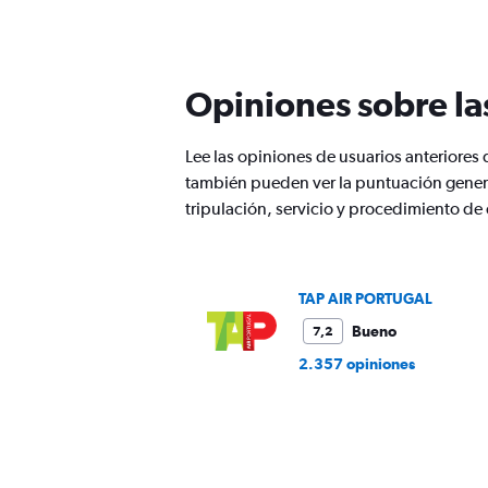
91
categories.
The
chart
Opiniones sobre la
has
1
Y
Lee las opiniones de usuarios anteriore
axis
también pueden ver la puntuación genera
displaying
values.
tripulación, servicio y procedimiento d
Range:
0
to
1200.
TAP AIR PORTUGAL
Bueno
7,2
2.357 opiniones