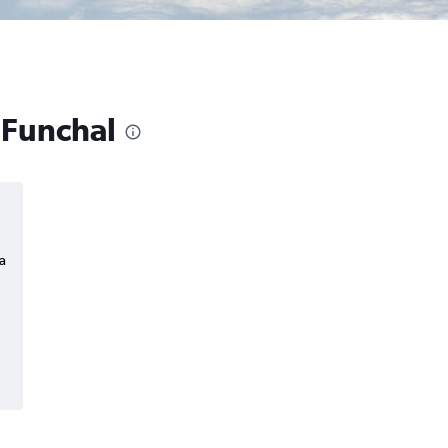
 Funchal
a