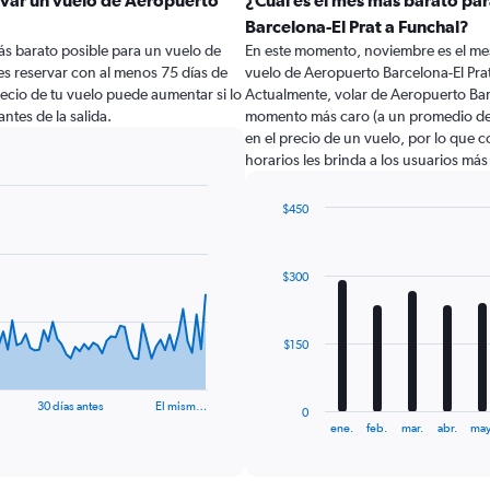
rvar un vuelo de Aeropuerto
¿Cuál es el mes más barato pa
Barcelona-El Prat a Funchal?
ás barato posible para un vuelo de
En este momento, noviembre es el mes
es reservar con al menos 75 días de
vuelo de Aeropuerto Barcelona-El Pra
 precio de tu vuelo puede aumentar si lo
Actualmente, volar de Aeropuerto Barc
ntes de la salida.
momento más caro (a un promedio de 
en el precio de un vuelo, por lo que 
horarios les brinda a los usuarios má
$450
Bar
Chart
graphic.
chart
with
$300
12
bars.
The
$150
chart
has
1
30 días antes
El mism…
0
X
End
ene.
feb.
mar.
abr.
may
of
axis
interactive
displaying
chart
categories.