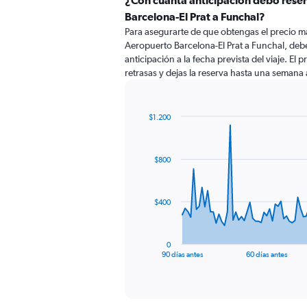
¿Con cuánta anticipación debo rese
Barcelona-El Prat a Funchal?
Para asegurarte de que obtengas el precio m
Aeropuerto Barcelona-El Prat a Funchal, deb
anticipación a la fecha prevista del viaje. El
retrasas y dejas la reserva hasta una semana a
$1.200
Chart
Chart
graphic.
with
91
$800
data
points.
The
$400
chart
has
1
0
X
End
90 días antes
60 días antes
of
axis
interactive
displaying
chart
categories.
Range: