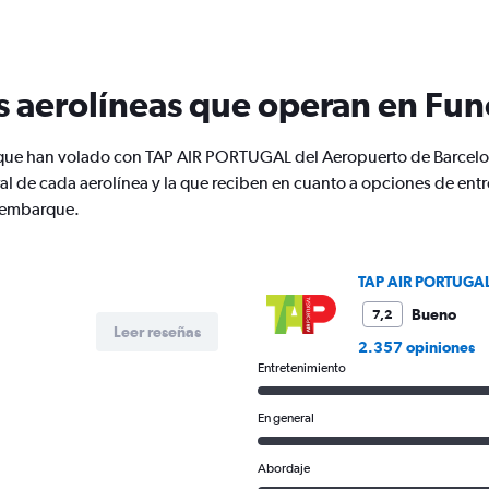
Range:
12
categories.
The
s aerolíneas que operan en Fun
chart
has
1
s que han volado con TAP AIR PORTUGAL del Aeropuerto de Barcelon
Y
l de cada aerolínea y la que reciben en cuanto a opciones de en
axis
displaying
e embarque.
values.
Range:
0
TAP AIR PORTUGA
to
450.
Bueno
7,2
Leer reseñas
2.357 opiniones
Entretenimiento
En general
Abordaje