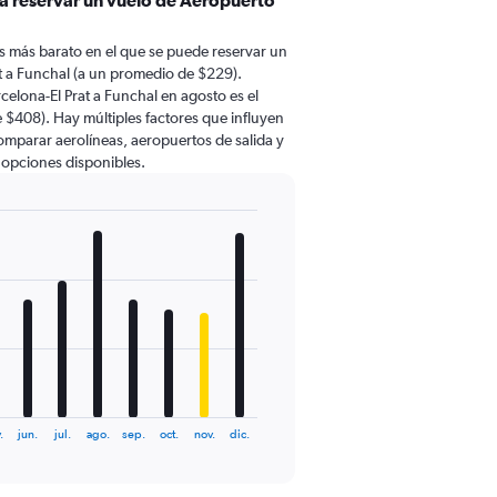
ra reservar un vuelo de Aeropuerto
 más barato en el que se puede reservar un
t a Funchal (a un promedio de $229).
elona-El Prat a Funchal en agosto es el
$408). Hay múltiples factores que influyen
comparar aerolíneas, aeropuertos de salida y
s opciones disponibles.
.
jun.
jul.
ago.
sep.
oct.
nov.
dic.