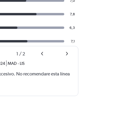
7,0
7,8
6,3
7,1
1
/
2
024
MAD
-
LIS
excesivo. No recomendare esta línea