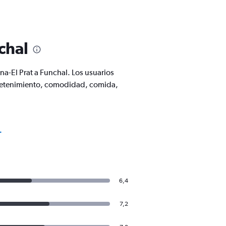
chal
a-El Prat a Funchal. Los usuarios
tretenimiento, comodidad, comida,
L
6,4
7,2