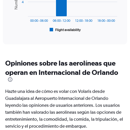
0
4
to
The
600.
chart
has
00:00 - 06:00
06:00 - 12:00
12:00 - 18:00
18:00 - 00:00
1
Flight availability
X
End
of
axis
interactive
displaying
chart
categories.
Range:
6
Opiniones sobre las aerolíneas que
categories.
The
operan en Internacional de Orlando
chart
has
1
Hazte una idea de cómo es volar con Volaris desde
Y
axis
Guadalajara al Aeropuerto Internacional de Orlando
displaying
leyendo las opiniones de usuarios anteriores. Los usuarios
Number
también han valorado las aerolíneas según las opciones de
of
entretenimiento, la comodidad, la comida, la tripulación, el
flights.
Range:
servicio y el procedimiento de embarque.