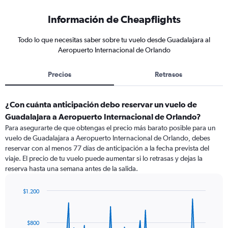
Información de Cheapflights
Todo lo que necesitas saber sobre tu vuelo desde Guadalajara al
Aeropuerto Internacional de Orlando
Precios
Retrasos
¿Con cuánta anticipación debo reservar un vuelo de
Guadalajara a Aeropuerto Internacional de Orlando?
Para asegurarte de que obtengas el precio más barato posible para un
vuelo de Guadalajara a Aeropuerto Internacional de Orlando, debes
reservar con al menos 77 días de anticipación a la fecha prevista del
viaje. El precio de tu vuelo puede aumentar si lo retrasas y dejas la
reserva hasta una semana antes de la salida.
$1.200
Chart
Chart
graphic.
with
91
$800
data