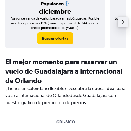
Popular en
diciembre
Mayor demanda de vuelos basada en las búsquedas. Posible
Los precio
subida de precios del 9% (aumento potencial de $44 sobre el
de precio
precio promedio de ida y vuelta).
Buscar ofertas
El mejor momento para reservar un
vuelo de Guadalajara a Internacional
de Orlando
¿Tienes un calendario flexible? Descubre la época ideal para
volar a Internacional de Orlandodesde Guadalajara con
nuestro gráfico de predicción de precios.
GDL-MCO