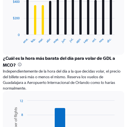
to
$400
12
1200.
bars.
$200
The
chart
has
0
1
ene.
abr.
jul.
oct.
mar.
jun.
sep.
dic.
feb.
may.
ago.
nov.
X
End
of
axis
interactive
displaying
chart
categories.
¿Cuál es la hora más barata del día para volar de GDL a
Range:
MCO?
12
Independientemente de la hora del día a la que decidas volar, el precio
categories.
del billete será más o menos el mismo. Reserva los vuelos de
The
Guadalajara a Aeropuerto Internacional de Orlando como lo harías
chart
normalmente.
has
1
Y
12
axis
Bar
Chart
Number of flights
graphic.
chart
displaying
8
with
values.
6
Range:
bars.