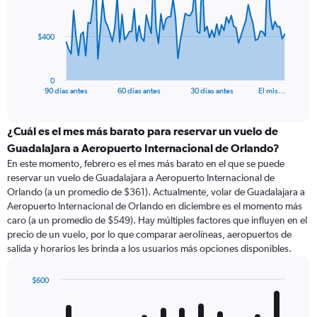
points.
The
$400
chart
has
1
0
X
End
90 días antes
60 días antes
30 días antes
El mis…
of
axis
interactive
displaying
chart
categories.
¿Cuál es el mes más barato para reservar un vuelo de
Range:
Guadalajara a Aeropuerto Internacional de Orlando?
91
En este momento, febrero es el mes más barato en el que se puede
categories.
reservar un vuelo de Guadalajara a Aeropuerto Internacional de
The
Orlando (a un promedio de $361). Actualmente, volar de Guadalajara a
chart
Aeropuerto Internacional de Orlando en diciembre es el momento más
has
caro (a un promedio de $549). Hay múltiples factores que influyen en el
1
precio de un vuelo, por lo que comparar aerolíneas, aeropuertos de
Y
salida y horarios les brinda a los usuarios más opciones disponibles.
axis
displaying
values.
$600
Range:
Bar
Chart
0
graphic.
chart
with