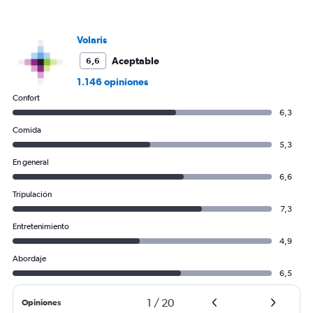
0
to
12.
Volaris
Aceptable
6,6
1.146 opiniones
Confort
6,3
Comida
5,3
En general
6,6
Tripulación
7,3
Entretenimiento
4,9
Abordaje
6,5
1
/
20
Opiniones