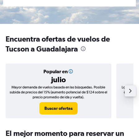
Encuentra ofertas de vuelos de
Tucson a Guadalajara
Popular en
julio
Mayor demanda de vuelos basada en las búsquedas. Posible
Los precio
subida de precios del 15% (aumento potencial de $124 sobre el
de precio
precio promedio de ida y vuelta).
Buscar ofertas
El mejor momento para reservar un