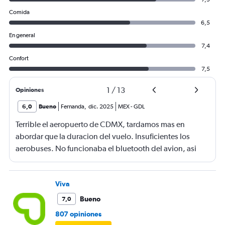
Comida
6,5
En general
7,4
Confort
7,5
1
/
13
Opiniones
6,0
Bueno
Fernanda
,
dic. 2025
MEX
-
GDL
Terrible el aeropuerto de CDMX, tardamos mas en
abordar que la duracion del vuelo. Insuficientes los
aerobuses. No funcionaba el bluetooth del avion, asi
quq E no lo pude utilizar
Viva
Bueno
7,0
807 opiniones