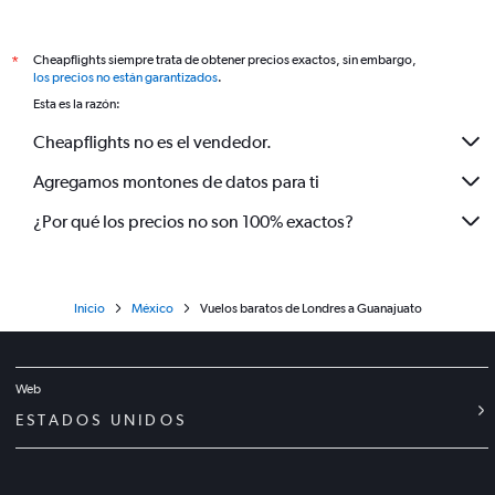
Cheapflights siempre trata de obtener precios exactos, sin embargo,
*
los precios no están garantizados
.
Esta es la razón:
Cheapflights no es el vendedor.
Agregamos montones de datos para ti
¿Por qué los precios no son 100% exactos?
Inicio
México
Vuelos baratos de Londres a Guanajuato
Web
ESTADOS UNIDOS