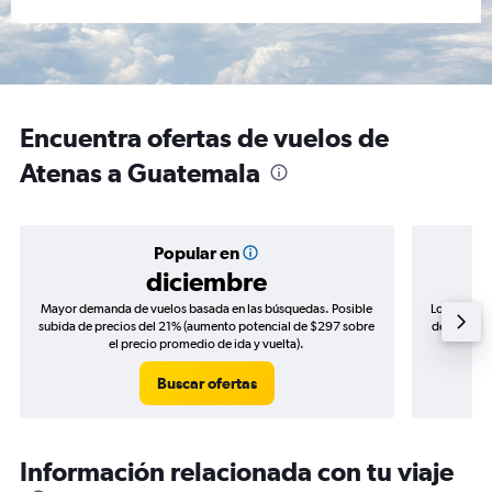
Encuentra ofertas de vuelos de
Atenas a Guatemala
Popular en
diciembre
Mayor demanda de vuelos basada en las búsquedas. Posible
Los precio
subida de precios del 21% (aumento potencial de $297 sobre
de precios 
el precio promedio de ida y vuelta).
Buscar ofertas
Información relacionada con tu viaje