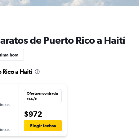
aratos de Puerto Rico a Haití
tima hora
 Rico a Haití
Oferta encontrada
el 4/8
líneas
$972
Elegir fechas
líneas