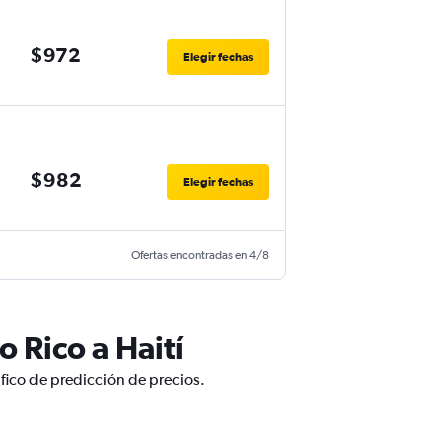
$972
Elegir fechas
$982
Elegir fechas
Ofertas encontradas en 4/8
 Rico a Haití
áfico de predicción de precios.