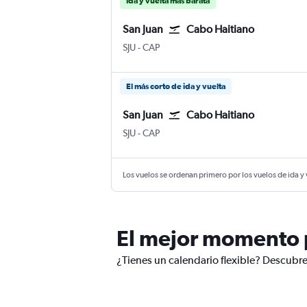
Ida y vuelta más barata
San Juan
Cabo Haitiano
San Juan Internacional Luis Muñoz Marín
Cap Haitien
SJU
-
CAP
El más corto de ida y vuelta
San Juan
Cabo Haitiano
San Juan Internacional Luis Muñoz Marín
Cap Haitien
SJU
-
CAP
Los vuelos se ordenan primero por los vuelos de ida y
El mejor momento p
¿Tienes un calendario flexible? Descubre