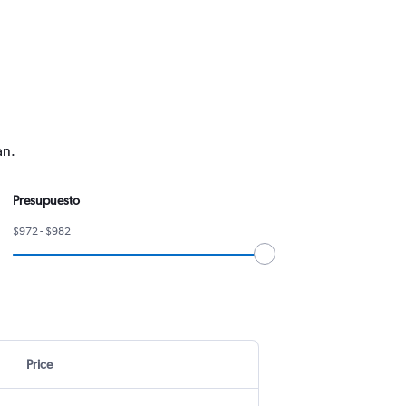
an.
Presupuesto
$972 - $982
Price