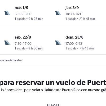
mar. 1/9
jue. 3/9
6:35
-
16:00
18:30
-
16:11
1 escala
9 h 25 min
1 escala
21 h 41 min
sáb. 22/8
dom. 23/8
7:30
-
17:00
17:00
-
0:43
1 escala
9 h 30 min
1 escala
7 h 43 min
 vuelta más baratos.
ara reservar un vuelo de Puerto
 la época ideal para volar a Haitídesde Puerto Rico con nuestro gr
SJU-CAP