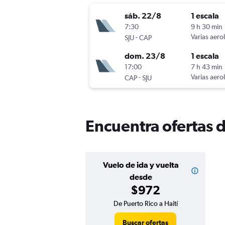
sáb. 22/8
1 escala
7:30
9 h 30 min
-
Varias aero
SJU
CAP
dom. 23/8
1 escala
17:00
7 h 43 min
-
Varias aero
CAP
SJU
Encuentra ofertas d
Vuelo de ida y vuelta
desde
$972
De Puerto Rico a Haití
Buscar ofertas