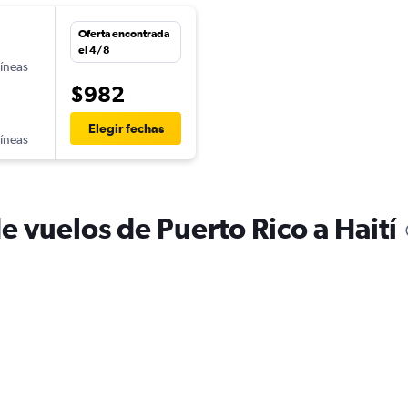
Oferta encontrada
el 4/8
líneas
$982
Elegir fechas
líneas
e vuelos de Puerto Rico a Haití