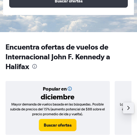
Buscar ofertas
Encuentra ofertas de vuelos de
Internacional John F. Kennedy a
Halifax
Popular en
diciembre
Mayor demanda de vuelos basada en las búsquedas. Posible
Los precio
subida de precios del 15% (aumento potencial de $88 sobre el
de precio
precio promedio de ida y vuelta).
Buscar ofertas