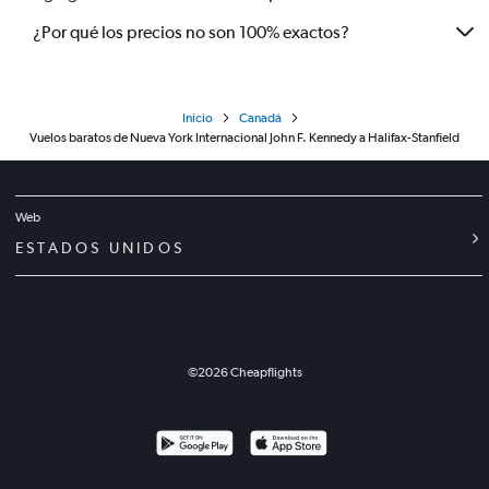
¿Por qué los precios no son 100% exactos?
Inicio
Canadá
Vuelos baratos de Nueva York Internacional John F. Kennedy a Halifax-Stanfield
Web
ESTADOS UNIDOS
©
2026
Cheapflights