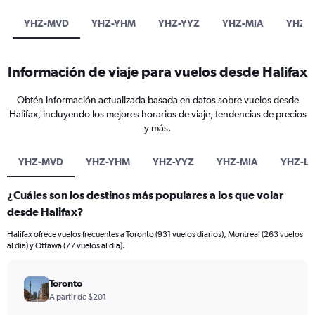
YHZ-MVD
YHZ-YHM
YHZ-YYZ
YHZ-MIA
YHZ-L
Información de viaje para vuelos desde Halifax
Obtén información actualizada basada en datos sobre vuelos desde
Halifax, incluyendo los mejores horarios de viaje, tendencias de precios
y más.
YHZ-MVD
YHZ-YHM
YHZ-YYZ
YHZ-MIA
YHZ-LI
¿Cuáles son los destinos más populares a los que volar
desde Halifax?
Halifax ofrece vuelos frecuentes a Toronto (931 vuelos diarios), Montreal (263 vuelos
al día) y Ottawa (77 vuelos al día).
Toronto
A partir de $201