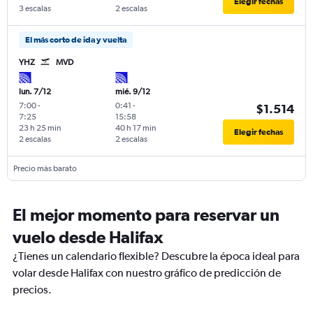
Elegir fechas
3 escalas
2 escalas
El más corto de ida y vuelta
YHZ
MVD
lun. 7/12
mié. 9/12
7:00
-
0:41
-
$1.514
7:25
15:58
23 h 25 min
40 h 17 min
Elegir fechas
2 escalas
2 escalas
Precio más barato
El mejor momento para reservar un
vuelo desde Halifax
¿Tienes un calendario flexible? Descubre la época ideal para
volar desde Halifax con nuestro gráfico de predicción de
precios.