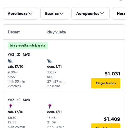
Aerolíneas
Escalas
Aeropuertos
Horar
Depart
Ida y vuelta
Ida y vuelta más barata
YHZ
MVD
sáb. 17/10
dom. 1/11
9:00
-
7:05
-
$1.031
5:55
9:32
44 h 55 min
27 h 27 min
Elegir fechas
2 escalas
2 escalas
YHZ
MVD
sáb. 17/10
dom. 1/11
13:30
-
18:45
-
$1.409
15:55
21:09
50 h 25 min
27 h 24 min