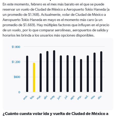
91
En este momento, febrero es el mes más barato en el que se puede
categories.
reservar un vuelo de Ciudad de México a Aeropuerto Tokio Haneda (a
The
un promedio de $1.168). Actualmente, volar de Ciudad de México a
chart
Aeropuerto Tokio Haneda en mayo es el momento más caro (a un
has
promedio de $1.669). Hay múltiples factores que influyen en el precio
1
de un vuelo, por lo que comparar aerolíneas, aeropuertos de salida y
Y
horarios les brinda a los usuarios más opciones disponibles.
axis
displaying
values.
$1.800
Range:
Bar
Chart
0
graphic.
chart
with
to
$1.200
12
4500.
bars.
$600
The
chart
has
0
1
ene.
feb.
mar.
abr.
may.
jun.
jul.
ago.
sep.
oct.
nov.
dic.
X
End
of
axis
interactive
displaying
chart
categories.
¿Cuánto cuesta volar ida y vuelta de Ciudad de México a