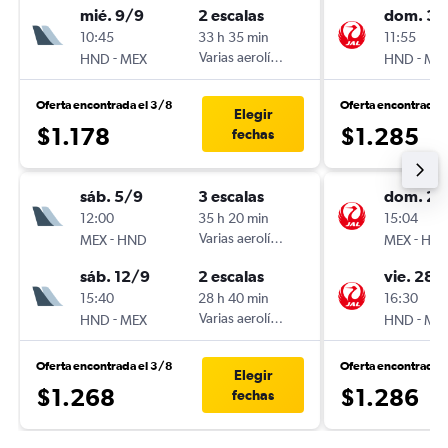
mié. 9/9
2 escalas
dom. 30
10:45
33 h 35 min
11:55
-
Varias aerolíneas
-
HND
MEX
HND
ME
Oferta encontrada el 3/8
Oferta encontrada 
Elegir
$1.178
$1.285
fechas
sáb. 5/9
3 escalas
dom. 23
12:00
35 h 20 min
15:04
-
Varias aerolíneas
-
MEX
HND
MEX
HN
sáb. 12/9
2 escalas
vie. 28/
15:40
28 h 40 min
16:30
-
Varias aerolíneas
-
HND
MEX
HND
ME
Oferta encontrada el 3/8
Oferta encontrada e
Elegir
$1.268
$1.286
fechas