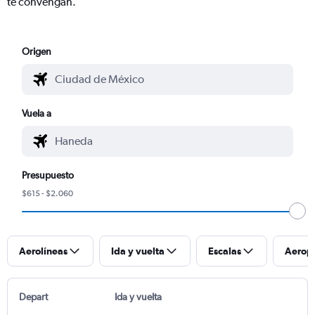
te convengan.
Origen
Vuela a
Presupuesto
$615 - $2.060
Aerolíneas
Ida y vuelta
Escalas
Aerop
Depart
Ida y vuelta