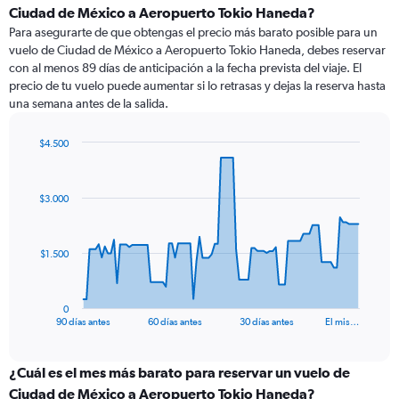
Ciudad de México a Aeropuerto Tokio Haneda?
Para asegurarte de que obtengas el precio más barato posible para un
vuelo de Ciudad de México a Aeropuerto Tokio Haneda, debes reservar
con al menos 89 días de anticipación a la fecha prevista del viaje. El
precio de tu vuelo puede aumentar si lo retrasas y dejas la reserva hasta
una semana antes de la salida.
$4.500
Chart
Chart
graphic.
with
91
$3.000
data
points.
The
$1.500
chart
has
1
0
X
End
90 días antes
60 días antes
30 días antes
El mis…
of
axis
interactive
displaying
chart
categories.
¿Cuál es el mes más barato para reservar un vuelo de
Range:
Ciudad de México a Aeropuerto Tokio Haneda?