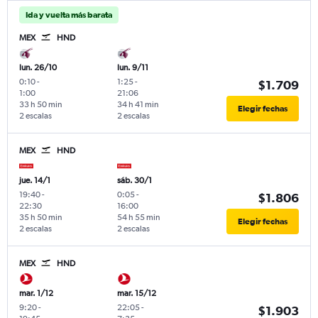
Ida y vuelta más barata
MEX
HND
lun. 26/10
lun. 9/11
0:10
-
1:25
-
$1.709
1:00
21:06
33 h 50 min
34 h 41 min
Elegir fechas
2 escalas
2 escalas
MEX
HND
jue. 14/1
sáb. 30/1
19:40
-
0:05
-
$1.806
22:30
16:00
35 h 50 min
54 h 55 min
Elegir fechas
2 escalas
2 escalas
MEX
HND
mar. 1/12
mar. 15/12
9:20
-
22:05
-
$1.903