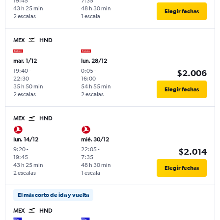
19:45
7:35
43 h 25 min
48 h 30 min
Elegir fechas
2 escalas
1 escala
MEX
HND
mar. 1/12
lun. 28/12
19:40
-
0:05
-
$2.006
22:30
16:00
35 h 50 min
54 h 55 min
Elegir fechas
2 escalas
2 escalas
MEX
HND
lun. 14/12
mié. 30/12
9:20
-
22:05
-
$2.014
19:45
7:35
43 h 25 min
48 h 30 min
Elegir fechas
2 escalas
1 escala
El más corto de ida y vuelta
MEX
HND