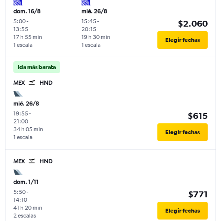
dom. 16/8
mié. 26/8
5:00
-
15:45
-
$2.060
13:55
20:15
17 h 55 min
19 h 30 min
Elegir fechas
1 escala
1 escala
Ida más barata
MEX
HND
mié. 26/8
19:55
-
$615
21:00
34 h 05 min
Elegir fechas
1 escala
MEX
HND
dom. 1/11
5:50
-
$771
14:10
41 h 20 min
Elegir fechas
2 escalas