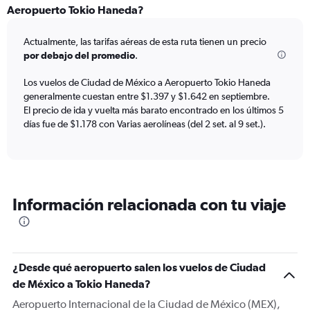
Range:
Aeropuerto Tokio Haneda?
12
categories.
Actualmente, las tarifas aéreas de esta ruta tienen un precio
The
por debajo del promedio
.
chart
has
Los vuelos de Ciudad de México a Aeropuerto Tokio Haneda
1
generalmente cuestan entre $1.397 y $1.642 en septiembre.
Y
axis
El precio de ida y vuelta más barato encontrado en los últimos 5
displaying
días fue de $1.178 con Varias aerolíneas (del 2 set. al 9 set.).
values.
Range:
0
to
1800.
Información relacionada con tu viaje
¿Desde qué aeropuerto salen los vuelos de Ciudad
de México a Tokio Haneda?
Aeropuerto Internacional de la Ciudad de México (MEX),