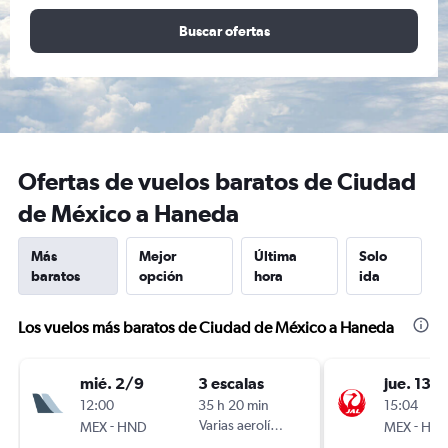
Buscar ofertas
Ofertas de vuelos baratos de Ciudad
de México a Haneda
Más
Mejor
Última
Solo
baratos
opción
hora
ida
Los vuelos más baratos de Ciudad de México a Haneda
mié. 2/9
3 escalas
jue. 13/
12:00
35 h 20 min
15:04
-
Varias aerolíneas
-
MEX
HND
MEX
HN