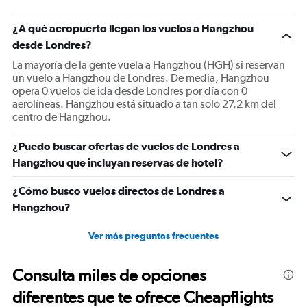
has
1
¿A qué aeropuerto llegan los vuelos a Hangzhou
Y
desde Londres?
axis
displaying
La mayoría de la gente vuela a Hangzhou (HGH) si reservan
values.
un vuelo a Hangzhou de Londres. De media, Hangzhou
Range:
opera 0 vuelos de ida desde Londres por día con 0
0
aerolíneas. Hangzhou está situado a tan solo 27,2 km del
to
centro de Hangzhou.
1800.
¿Puedo buscar ofertas de vuelos de Londres a
Hangzhou que incluyan reservas de hotel?
¿Cómo busco vuelos directos de Londres a
Hangzhou?
Ver más preguntas frecuentes
Consulta miles de opciones
diferentes que te ofrece Cheapflights