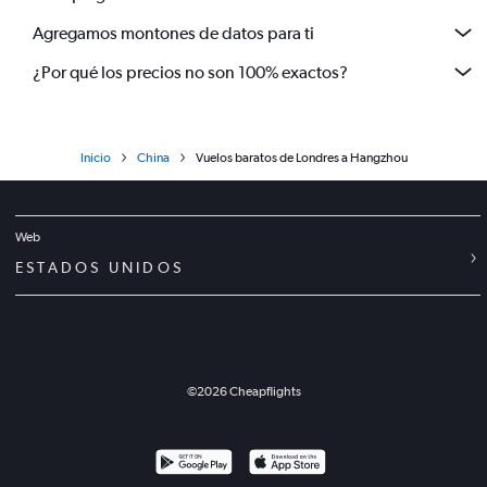
Agregamos montones de datos para ti
¿Por qué los precios no son 100% exactos?
Inicio
China
Vuelos baratos de Londres a Hangzhou
Web
ESTADOS UNIDOS
©
2026
Cheapflights