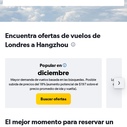
Encuentra ofertas de vuelos de
Londres a Hangzhou
Popular en
diciembre
Mayor demanda de vuelos basada en las búsquedas. Posible
Los precio
subida de precios del 18% (aumento potencial de $197 sobre el
de precios
precio promedio de ida y vuelta).
Buscar ofertas
El mejor momento para reservar un