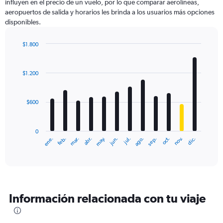
influyen en el precio de un vuelo, por lo que comparar aerolíneas,
aeropuertos de salida y horarios les brinda a los usuarios más opciones
disponibles.
$1.800
Bar
Chart
graphic.
chart
with
$1.200
12
bars.
$600
The
chart
has
0
1
ene.
feb.
mar.
abr.
may.
jun.
jul.
ago.
sep.
oct.
nov.
dic.
X
End
of
axis
interactive
displaying
chart
categories.
Range:
12
Información relacionada con tu viaje
categories.
The
chart