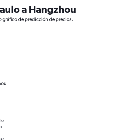
Paulo a Hangzhou
 gráfico de predicción de precios.
hou
a
lo
o
rar