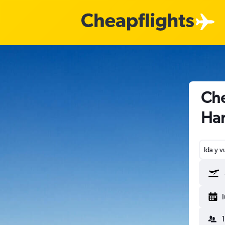
Che
Ha
Ida y v