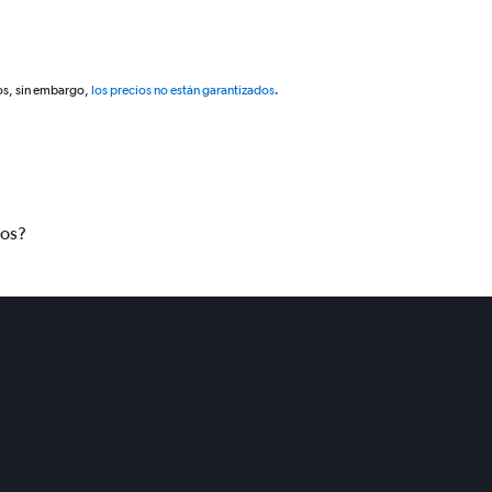
os, sin embargo,
los precios no están garantizados
.
tos?