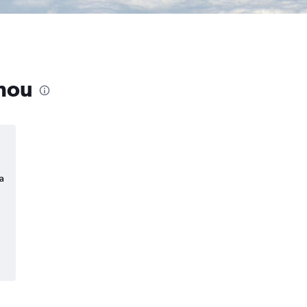
zhou
a