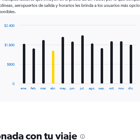
olíneas, aeropuertos de salida y horarios les brinda a los usuarios más opci
ponibles.
$2.400
Bar
Chart
graphic.
chart
with
$1.600
12
bars.
The
$800
chart
has
1
0
X
End
ene.
feb.
mar.
abr.
may.
jun.
jul.
ago.
sep.
oct.
nov.
dic.
of
axis
interactive
displaying
chart
categories.
Range:
12
categories.
The
nada con tu viaje
chart