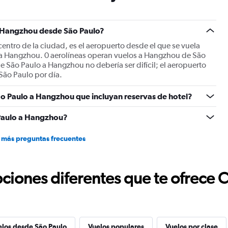
has
1
Y
a Hangzhou desde São Paulo?
axis
displaying
ntro de la ciudad, es el aeropuerto desde el que se vuela
values.
 a Hangzhou. 0 aerolíneas operan vuelos a Hangzhou de São
Range:
e São Paulo a Hangzhou no debería ser difícil; el aeropuerto
0
São Paulo por día.
to
2400.
ão Paulo a Hangzhou que incluyan reservas de hotel?
Paulo a Hangzhou?
 más preguntas frecuentes
ciones diferentes que te ofrece 
elos desde São Paulo
Vuelos populares
Vuelos por clase