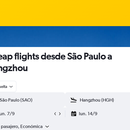
ap flights desde São Paulo a
ngzhou
uelta
lun. 7/9
lun. 14/9
1 pasajero, Económica