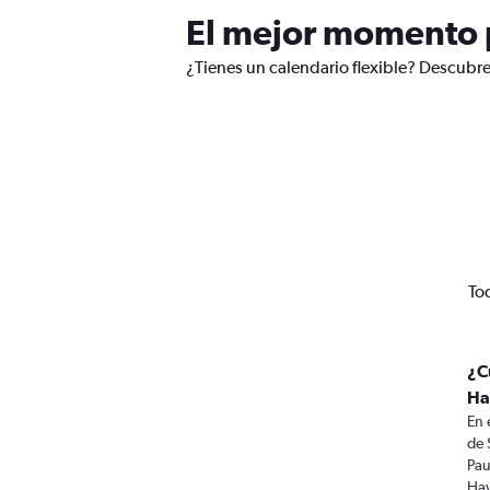
El mejor momento p
¿Tienes un calendario flexible? Descubr
To
¿C
Ha
En 
de 
Pau
Hay