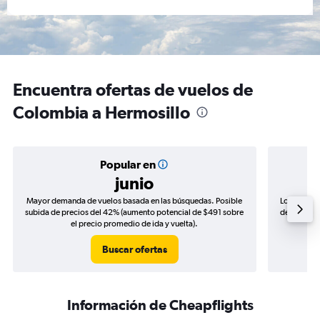
Encuentra ofertas de vuelos de
Colombia a Hermosillo
Popular en
junio
Mayor demanda de vuelos basada en las búsquedas. Posible
Los precio
subida de precios del 42% (aumento potencial de $491 sobre
de precios 
el precio promedio de ida y vuelta).
Buscar ofertas
Información de Cheapflights