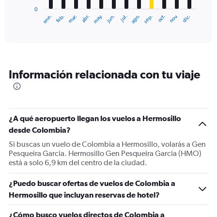
has
0
1
ene.
feb.
mar.
abr.
may.
jun.
jul.
ago.
sep.
oct.
nov.
dic.
X
End
of
axis
interactive
displaying
chart
categories.
Range:
12
Información relacionada con tu viaje
categories.
The
chart
has
1
¿A qué aeropuerto llegan los vuelos a Hermosillo
Y
desde Colombia?
axis
displaying
Si buscas un vuelo de Colombia a Hermosillo, volarás a Gen
values.
Pesqueira Garcia. Hermosillo Gen Pesqueira Garcia (HMO)
Range:
está a solo 6,9 km del centro de la ciudad.
0
to
¿Puedo buscar ofertas de vuelos de Colombia a
2400.
Hermosillo que incluyan reservas de hotel?
¿Cómo busco vuelos directos de Colombia a