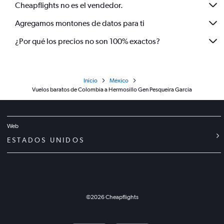
Cheapflights no es el vendedor.
Agregamos montones de datos para ti
¿Por qué los precios no son 100% exactos?
Inicio
México
Vuelos baratos de Colombia a Hermosillo Gen Pesqueira Garcia
Web
ESTADOS UNIDOS
©
2026
Cheapflights