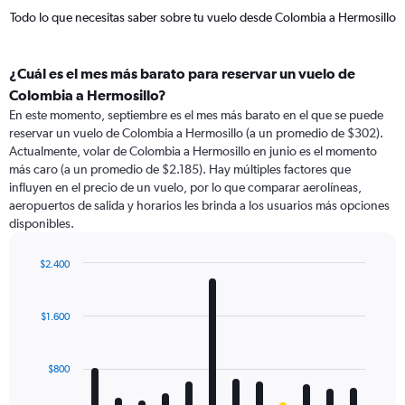
Todo lo que necesitas saber sobre tu vuelo desde Colombia a Hermosillo
¿Cuál es el mes más barato para reservar un vuelo de
Colombia a Hermosillo?
En este momento, septiembre es el mes más barato en el que se puede
reservar un vuelo de Colombia a Hermosillo (a un promedio de $302).
Actualmente, volar de Colombia a Hermosillo en junio es el momento
más caro (a un promedio de $2.185). Hay múltiples factores que
influyen en el precio de un vuelo, por lo que comparar aerolíneas,
aeropuertos de salida y horarios les brinda a los usuarios más opciones
disponibles.
$2.400
Bar
Chart
graphic.
chart
with
$1.600
12
bars.
$800
The
chart