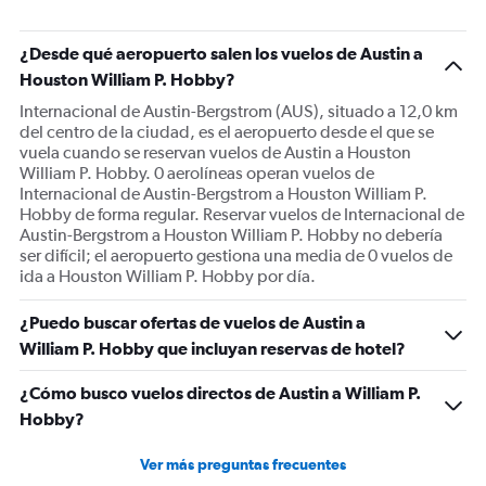
chart
has
¿Desde qué aeropuerto salen los vuelos de Austin a
2
Y
Houston William P. Hobby?
axes
Internacional de Austin-Bergstrom (AUS), situado a 12,0 km
displaying
del centro de la ciudad, es el aeropuerto desde el que se
Avg.
vuela cuando se reservan vuelos de Austin a Houston
Price
William P. Hobby. 0 aerolíneas operan vuelos de
and
Internacional de Austin-Bergstrom a Houston William P.
Number
Hobby de forma regular. Reservar vuelos de Internacional de
of
Austin-Bergstrom a Houston William P. Hobby no debería
flights.
ser difícil; el aeropuerto gestiona una media de 0 vuelos de
ida a Houston William P. Hobby por día.
¿Puedo buscar ofertas de vuelos de Austin a
William P. Hobby que incluyan reservas de hotel?
¿Cómo busco vuelos directos de Austin a William P.
Hobby?
Ver más preguntas frecuentes