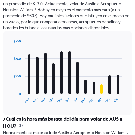
un promedio de $137). Actualmente, volar de Austin a Aeropuerto
Houston William P. Hobby en mayo es el momento más caro (a un
promedio de $607). Hay múltiples factores que influyen en el precio de
un vuelo, por lo que comparar aerolíneas, aeropuertos de salida y
horarios les brinda a los usuarios más opciones disponibles.
$750
Bar
Chart
graphic.
chart
with
$500
12
bars.
$250
The
chart
has
0
1
ene.
abr.
jul.
oct.
mar.
jun.
sep.
dic.
feb.
may.
ago.
nov.
X
End
of
axis
interactive
displaying
chart
categories.
¿Cuál es la hora más barata del día para volar de AUS a
Range:
HOU?
12
Normalmente es mejor salir de Austin a Aeropuerto Houston William P.