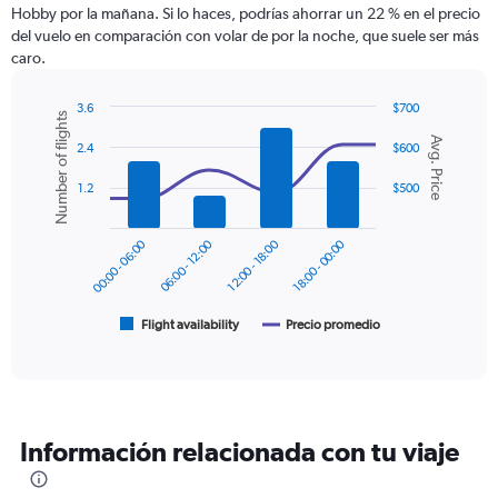
categories.
Hobby por la mañana. Si lo haces, podrías ahorrar un 22 % en el precio
The
del vuelo en comparación con volar de por la noche, que suele ser más
chart
caro.
has
1
Y
3.6
$700
Number of flights
axis
Combination
Chart
Avg. Price
graphic.
chart
displaying
2.4
$600
with
values.
2
1.2
$500
Range:
data
0
series.
to
00:00 - 06:00
06:00 - 12:00
12:00 - 18:00
18:00 - 00:00
750.
The
chart
has
1
Flight availability
Precio promedio
End
of
X
interactive
axis
chart
displaying
categories.
Range:
Información relacionada con tu viaje
6
categories.
The