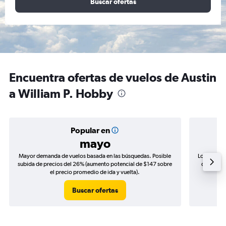
Buscar ofertas
Encuentra ofertas de vuelos de Austin
a William P. Hobby
Popular en
mayo
Mayor demanda de vuelos basada en las búsquedas. Posible
Los precio
subida de precios del 26% (aumento potencial de $147 sobre
de precio
el precio promedio de ida y vuelta).
Buscar ofertas