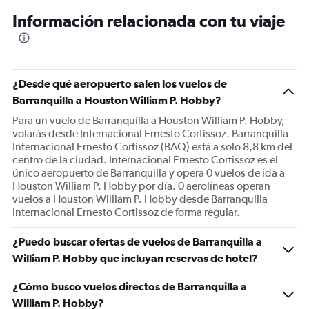
12
Información relacionada con tu viaje
categories.
The
chart
has
1
¿Desde qué aeropuerto salen los vuelos de
Y
Barranquilla a Houston William P. Hobby?
axis
displaying
Para un vuelo de Barranquilla a Houston William P. Hobby,
values.
volarás desde Internacional Ernesto Cortissoz. Barranquilla
Range:
Internacional Ernesto Cortissoz (BAQ) está a solo 8,8 km del
0
centro de la ciudad. Internacional Ernesto Cortissoz es el
to
único aeropuerto de Barranquilla y opera 0 vuelos de ida a
900.
Houston William P. Hobby por día. 0 aerolíneas operan
vuelos a Houston William P. Hobby desde Barranquilla
Internacional Ernesto Cortissoz de forma regular.
¿Puedo buscar ofertas de vuelos de Barranquilla a
William P. Hobby que incluyan reservas de hotel?
¿Cómo busco vuelos directos de Barranquilla a
William P. Hobby?