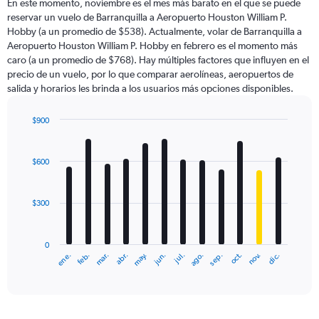
En este momento, noviembre es el mes más barato en el que se puede
reservar un vuelo de Barranquilla a Aeropuerto Houston William P.
Hobby (a un promedio de $538). Actualmente, volar de Barranquilla a
Aeropuerto Houston William P. Hobby en febrero es el momento más
caro (a un promedio de $768). Hay múltiples factores que influyen en el
precio de un vuelo, por lo que comparar aerolíneas, aeropuertos de
salida y horarios les brinda a los usuarios más opciones disponibles.
$900
Bar
Chart
graphic.
chart
with
$600
12
bars.
$300
The
chart
has
0
1
ene.
abr.
jul.
oct.
mar.
jun.
sep.
dic.
feb.
may.
ago.
nov.
X
End
of
axis
interactive
displaying
chart
categories.
Range: