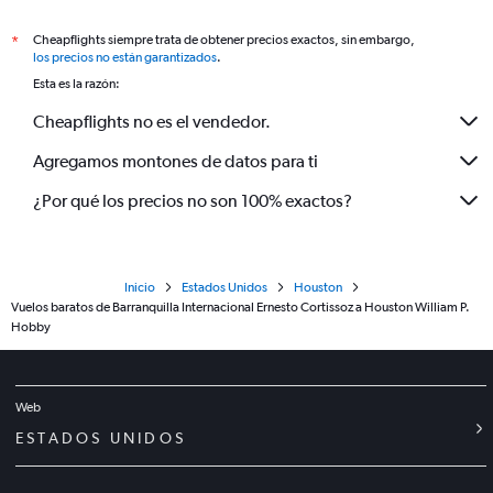
Cheapflights siempre trata de obtener precios exactos, sin embargo,
*
los precios no están garantizados
.
Esta es la razón:
Cheapflights no es el vendedor.
Agregamos montones de datos para ti
¿Por qué los precios no son 100% exactos?
Inicio
Estados Unidos
Houston
Vuelos baratos de Barranquilla Internacional Ernesto Cortissoz a Houston William P.
Hobby
Web
ESTADOS UNIDOS