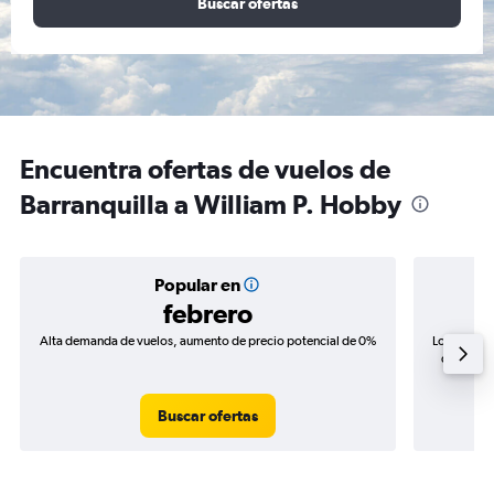
Buscar ofertas
Encuentra ofertas de vuelos de
Barranquilla a William P. Hobby
Popular en
febrero
Alta demanda de vuelos, aumento de precio potencial de 0%
Los precio
de precio
Buscar ofertas