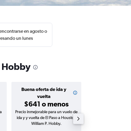
encontrarse en agosto o
gresando un lunes
P. Hobby
Buena oferta de ida y
Buena oferta de
$331 o m
vuelta
$641 o menos
a
Precio inmejorable para un vuelo de
Precio inmejorable para
ida y y vuelta de El Paso a Houston
ida de El Paso a Housto
William P. Hobby.
Hobby.