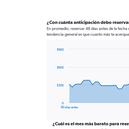
¿Con cuánta anticipación debo reserva
En promedio, reservar 48 días antes de la fecha
tendencia general es que cuanto más te acerques 
$900
Chart
Chart
graphic.
with
91
$600
data
points.
The
$300
chart
has
1
0
X
End
90 días antes
of
axis
interactive
displaying
chart
categories.
¿Cuál es el mes más barato para rese
Range: