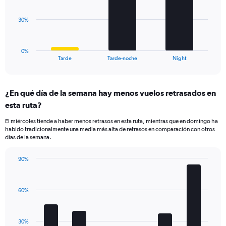
Range:
20
The
30%
to
chart
60.
has
1
0%
X
End
Tarde
Tarde-noche
Night
of
axis
interactive
displaying
chart
categories.
¿En qué día de la semana hay menos vuelos retrasados en
Range:
esta ruta?
3
categories.
El miércoles tiende a haber menos retrasos en esta ruta, mientras que en domingo ha
The
habido tradicionalmente una media más alta de retrasos en comparación con otros
chart
días de la semana.
has
1
90%
Y
Bar
Chart
axis
graphic.
chart
displaying
with
values.
60%
6
Range:
bars.
0
to
The
30%