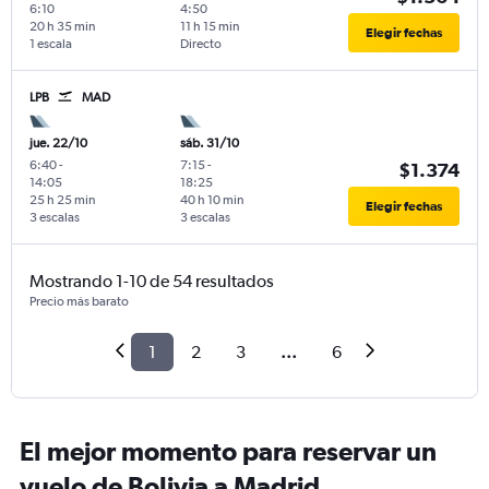
6:10
4:50
20 h 35 min
11 h 15 min
Elegir fechas
1 escala
Directo
LPB
MAD
jue. 22/10
sáb. 31/10
6:40
-
7:15
-
$1.374
14:05
18:25
25 h 25 min
40 h 10 min
Elegir fechas
3 escalas
3 escalas
Mostrando 1-10 de 54 resultados
Precio más barato
1
2
3
...
6
El mejor momento para reservar un
vuelo de Bolivia a Madrid