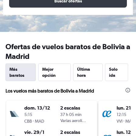
Buscar ofertas
Ofertas de vuelos baratos de Bolivia a
Madrid
Más
Mejor
Última
Solo
baratos
opción
hora
ida
Los vuelos más baratos de Bolivia a Madrid
dom. 13/12
2 escalas
lun. 21/
5:15
37 h 05 min
12:15
-
Varias aerolíneas
-
CBB
MAD
VVI
MAD
vie. 29/1
2 escalas
lun. 12/