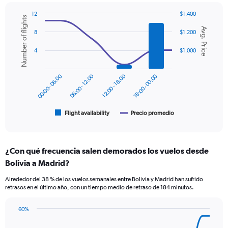
Y
12
$1.400
axis
Number of flights
Combination
Chart
displaying
Avg. Price
graphic.
chart
8
$1.200
values.
with
Range:
2
4
$1.000
data
0
series.
to
1800.
00:00 - 06:00
06:00 - 12:00
12:00 - 18:00
18:00 - 00:00
The
chart
has
1
Flight availability
Precio promedio
End
of
X
interactive
axis
chart
displaying
¿Con qué frecuencia salen demorados los vuelos desde
categories.
Range:
Bolivia a Madrid?
6
Alrededor del 38 % de los vuelos semanales entre Bolivia y Madrid han sufrido
categories.
retrasos en el último año, con un tiempo medio de retraso de 184 minutos.
The
chart
has
60%
Line
2
Chart
graphic.
chart