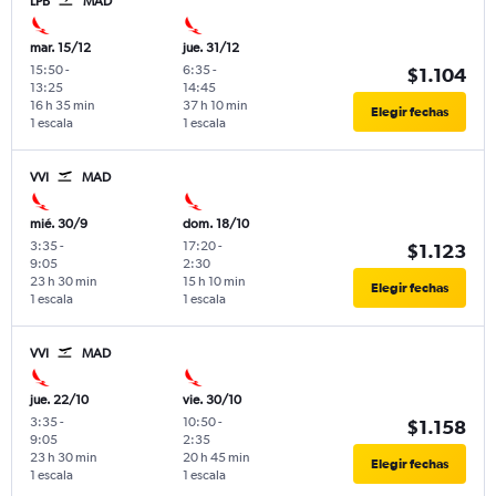
LPB
MAD
mar. 15/12
jue. 31/12
15:50
-
6:35
-
$1.104
13:25
14:45
16 h 35 min
37 h 10 min
Elegir fechas
1 escala
1 escala
VVI
MAD
mié. 30/9
dom. 18/10
3:35
-
17:20
-
$1.123
9:05
2:30
23 h 30 min
15 h 10 min
Elegir fechas
1 escala
1 escala
VVI
MAD
jue. 22/10
vie. 30/10
3:35
-
10:50
-
$1.158
9:05
2:35
23 h 30 min
20 h 45 min
Elegir fechas
1 escala
1 escala