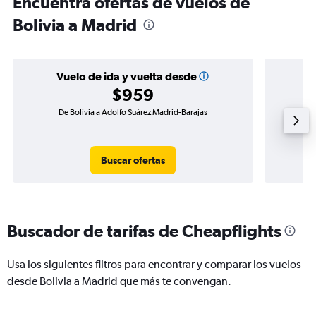
Encuentra ofertas de vuelos de
Bolivia a Madrid
Vuelo de ida y vuelta desde
$959
De Bolivia a Adolfo Suárez Madrid-Barajas
Vuelo d
Buscar ofertas
Buscador de tarifas de Cheapflights
Usa los siguientes filtros para encontrar y comparar los vuelos
desde Bolivia a Madrid que más te convengan.