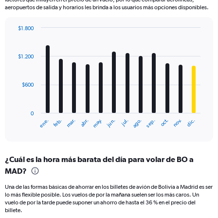
aeropuertos de salida y horarios les brinda a los usuarios más opciones disponibles.
$1.800
Bar
Chart
graphic.
chart
with
$1.200
12
bars.
$600
The
chart
has
0
1
mar.
jun.
sep.
dic.
ene.
abr.
jul.
oct.
feb.
may.
ago.
nov.
X
End
of
axis
interactive
displaying
chart
categories.
¿Cuál es la hora más barata del día para volar de BO a
Range:
MAD?
12
categories.
Una de las formas básicas de ahorrar en los billetes de avión de Bolivia a Madrid es ser
The
lo más flexible posible. Los vuelos de por la mañana suelen ser los más caros. Un
chart
vuelo de por la tarde puede suponer un ahorro de hasta el 36 % en el precio del
has
billete.
1