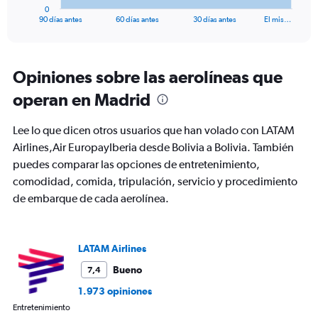
1
0
X
End
90 días antes
60 días antes
30 días antes
El mis…
of
axis
interactive
displaying
chart
categories.
Range:
Opiniones sobre las aerolíneas que
91
operan en Madrid
categories.
The
chart
Lee lo que dicen otros usuarios que han volado con LATAM
has
Airlines,Air EuropayIberia desde Bolivia a Bolivia. También
1
puedes comparar las opciones de entretenimiento,
Y
axis
comodidad, comida, tripulación, servicio y procedimiento
displaying
de embarque de cada aerolínea.
values.
Range:
0
to
LATAM Airlines
2400.
Bueno
7,4
1.973 opiniones
Entretenimiento