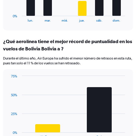
90.
chart
has
1
0%
X
End
lun.
mar.
mié.
jue.
sáb.
dom.
of
axis
interactive
displaying
chart
categories.
¿Qué aerolínea tiene el mejor récord de puntualidad en los
Range:
vuelos de Bolivia Bolivia a ?
6
categories.
Durante el último año, Air Europa ha sufrido el menor número de retrasos en esta ruta,
The
pues tan solo el 11 % de los vuelos se han retrasado.
chart
has
75%
1
Bar
Chart
Y
graphic.
chart
axis
with
displaying
50%
2
values.
bars.
Range:
0
The
25%
to
chart
90.
has
1
0%
End