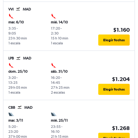
VVI
MAD
mar. 6/10
mié. 14/10
3:35
-
17:20
-
$1.160
9:05
2:30
23 h 30 min
15 h 10 min
Elegir fechas
1 escala
1 escala
LPB
MAD
dom. 25/10
sáb. 31/10
3:20
-
16:20
-
$1.204
13:25
14:45
29 h 05 min
27 h 25 min
Elegir fechas
1 escala
2 escalas
CBB
MAD
mar. 3/11
mié. 25/11
5:20
-
23:55
-
$1.268
23:20
16:10
37 h 00 min
21 h 15 min