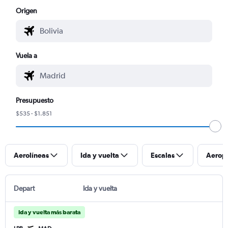
Origen
Vuela a
Presupuesto
$535 - $1.851
Aerolíneas
Ida y vuelta
Escalas
Aerop
Depart
Ida y vuelta
Ida y vuelta más barata