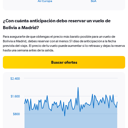
X
Air Europa
BoA
of
axis
interactive
displaying
chart
categories.
¿Con cuánta anticipación debo reservar un vuelo de
Range:
Bolivia a Madrid?
2
categories.
Para asegurarte de que obtengas el precio más barato posible para un vuelo de
The
Bolivia a Madrid, debes reservar con al menos 51 días de anticipación a la fecha
chart
prevista del viaje. El precio de tu vuelo puede aumentar si lo retrasas y dejas la reserva
has
hasta una semana antes de la salida.
1
Y
Buscar ofertas
axis
displaying
values.
$2.400
Range:
Chart
Chart
0
graphic.
with
to
91
$1.600
data
75.
points.
The
$800
chart
has