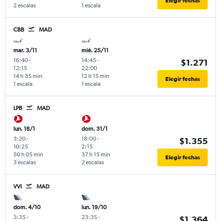
Elegir fechas
2 escalas
1 escala
CBB
MAD
mar. 3/11
mié. 25/11
16:40
-
14:45
-
$1.271
12:15
22:00
14 h 35 min
12 h 15 min
Elegir fechas
1 escala
1 escala
LPB
MAD
lun. 18/1
dom. 31/1
3:20
-
18:00
-
$1.355
10:25
2:15
50 h 05 min
37 h 15 min
Elegir fechas
3 escalas
2 escalas
VVI
MAD
dom. 4/10
lun. 19/10
3:35
-
23:35
-
$1.364