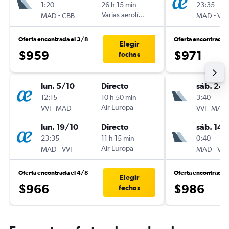
1:20
26 h 15 min
23:35
-
Varias aerolíneas
-
MAD
CBB
MAD
VVI
Oferta encontrada el 3/8
Oferta encontrada 
Elegir
$959
$971
fechas
lun. 5/10
Directo
sáb. 24/
12:15
10 h 50 min
3:40
-
Air Europa
-
VVI
MAD
VVI
MAD
lun. 19/10
Directo
sáb. 14/
23:35
11 h 15 min
0:40
-
Air Europa
-
MAD
VVI
MAD
VVI
Oferta encontrada el 4/8
Oferta encontrada 
Elegir
$966
$986
fechas