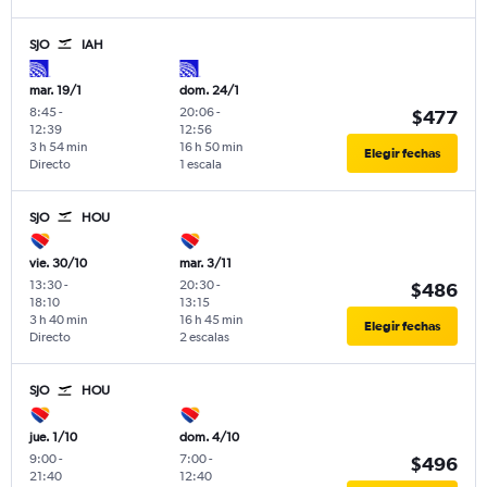
SJO
IAH
mar. 19/1
dom. 24/1
8:45
-
20:06
-
$477
12:39
12:56
3 h 54 min
16 h 50 min
Elegir fechas
Directo
1 escala
SJO
HOU
vie. 30/10
mar. 3/11
13:30
-
20:30
-
$486
18:10
13:15
3 h 40 min
16 h 45 min
Elegir fechas
Directo
2 escalas
SJO
HOU
jue. 1/10
dom. 4/10
9:00
-
7:00
-
$496
21:40
12:40