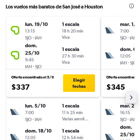
Los vuelos más baratos de San José a Houston
lun. 19/10
1 escala
mar. 1/9
13:15
18 h 20 min
7:00
-
Viva
-
SJO
IAH
SJO
IAH
dom.
1 escala
dom. 6/
25/10
27 h 30 min
12:05
9:45
Viva
-
IAH
SJO
-
IAH
SJO
Oferta encontrada el 5/8
Oferta encontrada 
Elegir
$337
$345
fechas
lun. 5/10
1 escala
mar. 20
7:00
11 h 25 min
16:15
-
Varias aerolíneas
-
SJO
IAH
SJO
IAH
dom.
dom. 18/10
1 escala
25/10
12:05
12 h 54 min