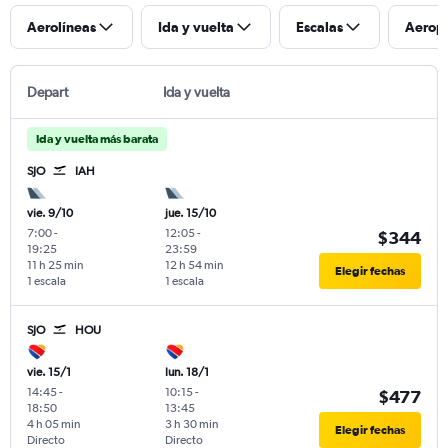
Aerolíneas
Ida y vuelta
Escalas
Aerop
Depart
Ida y vuelta
Ida y vuelta más barata
SJO
IAH
vie. 9/10
jue. 15/10
7:00
-
12:05
-
$344
19:25
23:59
11 h 25 min
12 h 54 min
Elegir fechas
1 escala
1 escala
SJO
HOU
vie. 15/1
lun. 18/1
14:45
-
10:15
-
$477
18:50
13:45
4 h 05 min
3 h 30 min
Elegir fechas
Directo
Directo