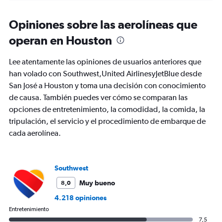
displaying
chart
categories.
Range:
Opiniones sobre las aerolíneas que
91
operan en Houston
categories.
The
chart
Lee atentamente las opiniones de usuarios anteriores que
has
han volado con Southwest,United AirlinesyJetBlue desde
1
San José a Houston y toma una decisión con conocimiento
Y
axis
de causa. También puedes ver cómo se comparan las
displaying
opciones de entretenimiento, la comodidad, la comida, la
values.
tripulación, el servicio y el procedimiento de embarque de
Range:
cada aerolínea.
0
to
900.
Southwest
Muy bueno
8,0
4.218 opiniones
Entretenimiento
7,5