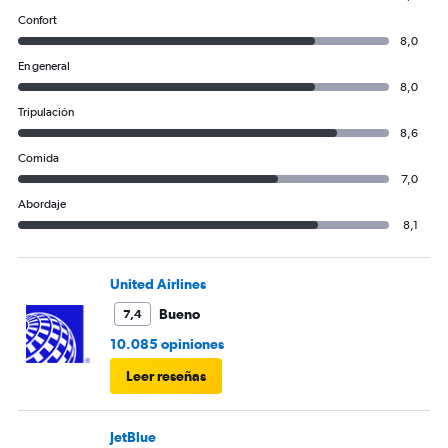
Confort
8,0
En general
8,0
Tripulación
8,6
Comida
7,0
Abordaje
8,1
United Airlines
Bueno
7,4
10.085 opiniones
Leer reseñas
JetBlue