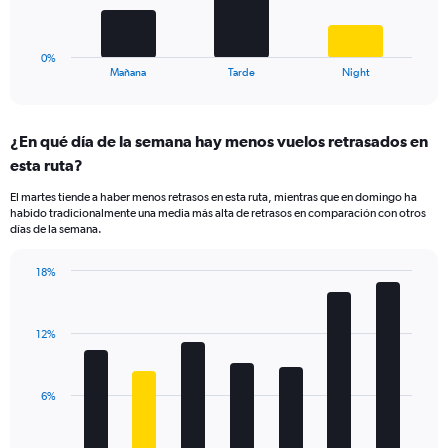
to
chart
25.
has
1
0%
X
End
Mañana
Tarde
Night
of
axis
interactive
displaying
chart
categories.
¿En qué día de la semana hay menos vuelos retrasados en
Range:
esta ruta?
3
categories.
El martes tiende a haber menos retrasos en esta ruta, mientras que en domingo ha
The
habido tradicionalmente una media más alta de retrasos en comparación con otros
chart
días de la semana.
has
1
18%
Y
Bar
Chart
axis
graphic.
chart
displaying
with
values.
12%
7
Range:
bars.
0
to
The
6%
24.
chart
has