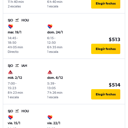
11 h 40 min
6 h 40 min
Elegir fechas
2 escalas
1 escala
SJO
HOU
mar. 19/1
dom. 24/1
14:45
-
6:15
-
$513
18:50
12:50
4 h 05 min
6 h 35 min
Elegir fechas
Directo
1 escala
SJO
IAH
mié. 2/12
dom. 6/12
7:00
-
5:39
-
$514
15:23
13:05
8 h 23 min
7 h 26 min
Elegir fechas
1 escala
1 escala
SJO
HOU
vie. 15/1
vie. 22/1