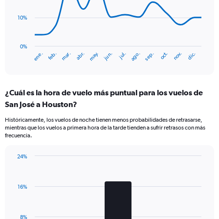
data
points.
10%
The
chart
has
0%
ene.
abr.
jul.
oct.
mar.
jun.
sep.
dic.
feb.
may.
ago.
nov.
1
End
of
X
interactive
axis
chart
displaying
¿Cuál es la hora de vuelo más puntual para los vuelos de
categories.
Range:
San José a Houston?
14
Históricamente, los vuelos de noche tienen menos probabilidades de retrasarse,
categories.
mientras que los vuelos a primera hora de la tarde tienden a sufrir retrasos con más
The
frecuencia.
chart
has
24%
1
Bar
Chart
Y
graphic.
chart
axis
with
displaying
16%
3
values.
bars.
Range:
0
The
8%