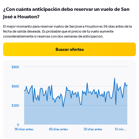
categories.
¿Con cuánta anticipación debo reservar un vuelo de San
Range:
José a Houston?
2
categories.
El mejor momento para reservar vuelos de San José a Houston es 56 días antes de la
The
fecha de salida deseada. Es probable que el precio de tu vuelo aumente
chart
considerablemente si reservas con dos semanas de anticipación.
has
1
Buscar ofertas
Y
axis
displaying
$900
values.
Chart
Chart
Range:
graphic.
with
0
91
$600
to
data
points.
18.
The
$300
chart
has
1
0
X
End
90 días antes
60 días antes
30 días antes
El mis…
of
axis
interactive