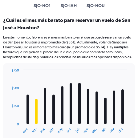
SJO-HO1
SJO-IAH
SJO-HOU
¿Cuál es el mes más barato para reservar un vuelo de San
José a Houston?
En este momento, febrero es el mes más barato en el que se puede reservar un vuelo
de San José a Houston (a un promedio de $351). Actualmente, volar de San José a
Houston en julio es el momento más caro (a un promedio de $574). Hay múltiples
factores que influyen en el precio de un vuelo, por lo que comparar aerolíneas,
aeropuertos de salida y horarios les brinda a los usuarios más opciones disponibles.
$750
Bar
Chart
graphic.
chart
with
$500
12
bars.
$250
The
chart
has
0
1
ene.
feb.
mar.
abr.
may.
jun.
jul.
ago.
sep.
oct.
nov.
dic.
X
End
of
axis