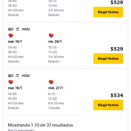
14:45
-
10:15
-
$529
18:50
13:45
4 h 05 min
3 h 30 min
Elegir fechas
Directo
Directo
SJO
HOU
mar. 19/1
vie. 29/1
14:45
-
10:15
-
$529
18:50
13:45
4 h 05 min
3 h 30 min
Elegir fechas
Directo
Directo
SJO
HOU
mar. 19/1
mié. 27/1
14:45
-
6:15
-
$534
18:50
12:50
4 h 05 min
6 h 35 min
Elegir fechas
Directo
1 escala
Mostrando 1-10 de 37 resultados
Precio más barato