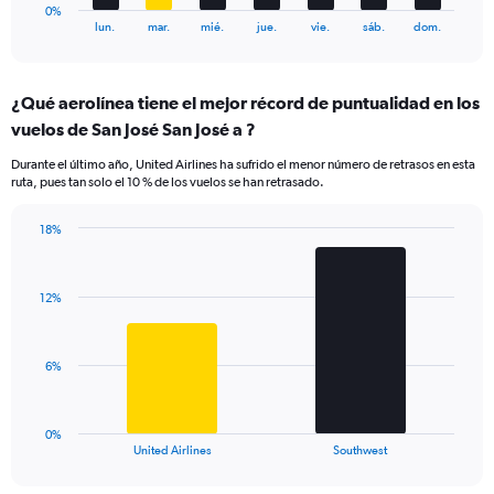
1
0%
X
End
lun.
mar.
mié.
jue.
vie.
sáb.
dom.
of
axis
interactive
displaying
chart
categories.
¿Qué aerolínea tiene el mejor récord de puntualidad en los
Range:
vuelos de San José San José a ?
7
categories.
Durante el último año, United Airlines ha sufrido el menor número de retrasos en esta
The
ruta, pues tan solo el 10 % de los vuelos se han retrasado.
chart
has
18%
1
Bar
Chart
Y
graphic.
chart
axis
with
displaying
12%
2
values.
bars.
Range:
0
The
6%
to
chart
18.
has
1
0%
X
End
United Airlines
Southwest
of
axis
interactive
displaying
chart