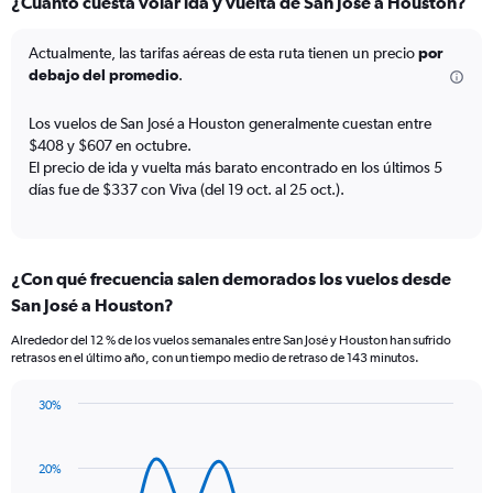
¿Cuánto cuesta volar ida y vuelta de San José a Houston?
Range:
6
categories.
Actualmente, las tarifas aéreas de esta ruta tienen un precio
por
The
debajo del promedio
.
chart
has
Los vuelos de San José a Houston generalmente cuestan entre
1
$408 y $607 en octubre.
Y
El precio de ida y vuelta más barato encontrado en los últimos 5
axis
días fue de $337 con Viva (del 19 oct. al 25 oct.).
displaying
Number
of
flights.
¿Con qué frecuencia salen demorados los vuelos desde
Range:
0
San José a Houston?
to
Alrededor del 12 % de los vuelos semanales entre San José y Houston han sufrido
30.
retrasos en el último año, con un tiempo medio de retraso de 143 minutos.
30%
Line
Chart
graphic.
chart
with
20%
14