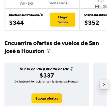
10:39
-
Varias aerolíneas
IAH
SJO
-
IAH
SJO
Oferta encontrada el 5/8
Oferta encontrada 
Elegir
$344
$352
fechas
Encuentra ofertas de vuelos de San
José a Houston
Vuelo de ida y vuelta desde
$337
De San José Internacional Juan Santamaría a Houston
Vuelo de
Buscar ofertas