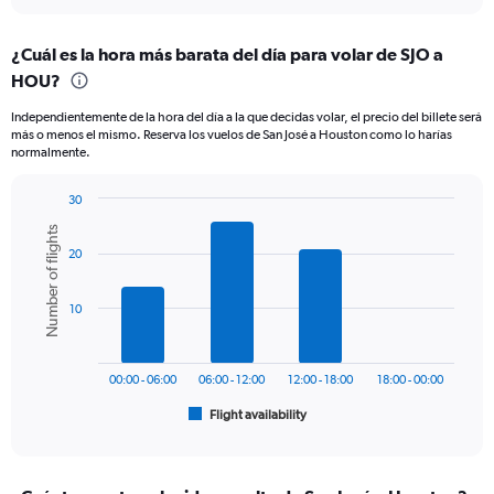
interactive
displaying
chart
categories.
¿Cuál es la hora más barata del día para volar de SJO a
Range:
HOU?
12
categories.
Independientemente de la hora del día a la que decidas volar, el precio del billete será
The
más o menos el mismo. Reserva los vuelos de San José a Houston como lo harías
chart
normalmente.
has
1
30
Y
Bar
Chart
axis
Number of flights
graphic.
chart
displaying
20
with
values.
6
Range:
bars.
0
10
to
The
750.
chart
has
00:00 - 06:00
06:00 - 12:00
12:00 - 18:00
18:00 - 00:00
1
Flight availability
X
End
of
axis
interactive
displaying
chart
categories.