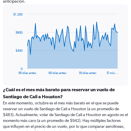
anticipación.
$1.200
Chart
Chart
graphic.
with
91
$800
data
points.
The
$400
chart
has
1
0
X
End
90 días antes
60 días antes
30 días antes
El mis…
of
axis
interactive
displaying
chart
categories.
¿Cuál es el mes más barato para reservar un vuelo de
Range:
Santiago de Cali a Houston?
91
En este momento, octubre es el mes más barato en el que se puede
categories.
reservar un vuelo de Santiago de Cali a Houston (a un promedio de
The
$483). Actualmente, volar de Santiago de Cali a Houston en agosto es el
chart
momento más caro (a un promedio de $942). Hay múltiples factores
has
que influyen en el precio de un vuelo, por lo que comparar aerolíneas,
1