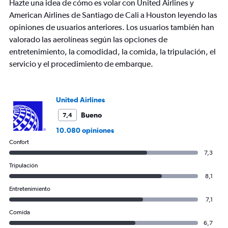
Hazte una idea de cómo es volar con United Airlines y
1
Y
American Airlines de Santiago de Cali a Houston leyendo las
axis
opiniones de usuarios anteriores. Los usuarios también han
displaying
valorado las aerolíneas según las opciones de
values.
entretenimiento, la comodidad, la comida, la tripulación, el
Range:
0
servicio y el procedimiento de embarque.
to
1200.
United Airlines
Bueno
7,4
10.080 opiniones
Confort
7,3
Tripulación
8,1
Entretenimiento
7,1
Comida
6,7