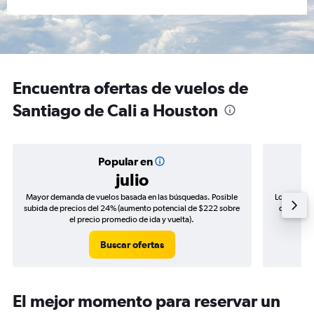
Encuentra ofertas de vuelos de
Santiago de Cali a Houston
Popular en
julio
Mayor demanda de vuelos basada en las búsquedas. Posible
Los precio
subida de precios del 24% (aumento potencial de $222 sobre
de precios
el precio promedio de ida y vuelta).
Buscar ofertas
El mejor momento para reservar un