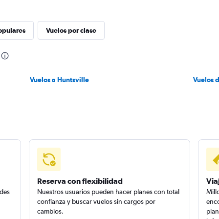
opulares
Vuelos por clase
Vuelos a Huntsville
Vuelos 
Reserva con flexibilidad
Via
edes
Nuestros usuarios pueden hacer planes con total
Mill
confianza y buscar vuelos sin cargos por
enco
cambios.
plan