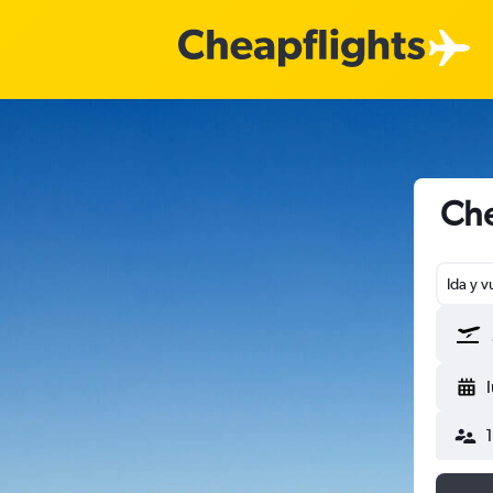
Che
Ida y v