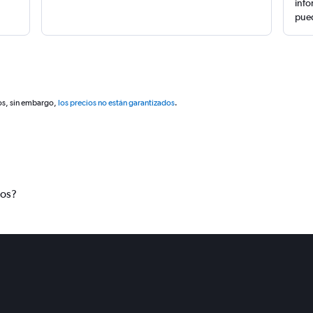
info
pued
os, sin embargo,
los precios no están garantizados
.
tos?