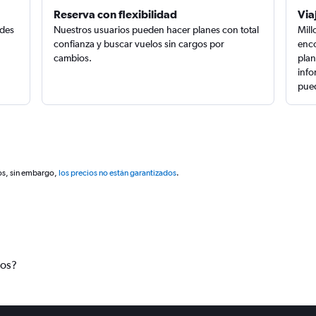
Reserva con flexibilidad
Via
edes
Nuestros usuarios pueden hacer planes con total
Mill
confianza y buscar vuelos sin cargos por
enco
cambios.
plan
info
pued
os, sin embargo,
los precios no están garantizados
.
tos?