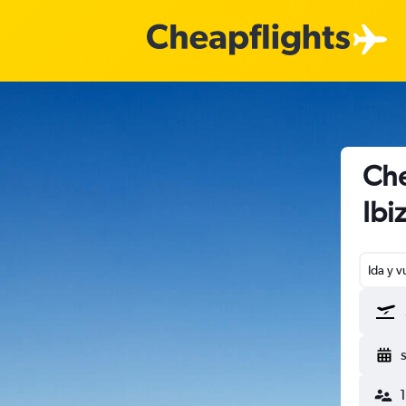
Che
Ibi
Ida y v