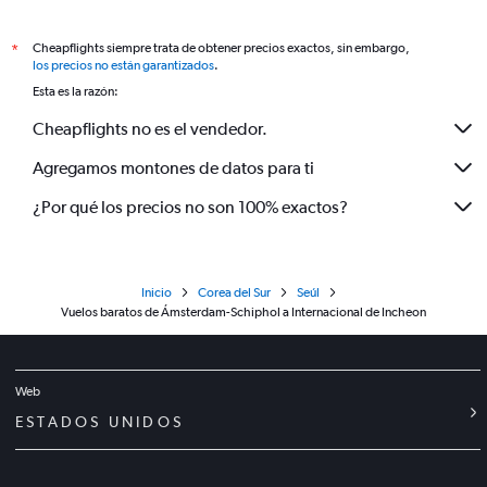
Cheapflights siempre trata de obtener precios exactos, sin embargo,
*
los precios no están garantizados
.
Esta es la razón:
Cheapflights no es el vendedor.
Agregamos montones de datos para ti
¿Por qué los precios no son 100% exactos?
Inicio
Corea del Sur
Seúl
Vuelos baratos de Ámsterdam-Schiphol a Internacional de Incheon
Web
ESTADOS UNIDOS