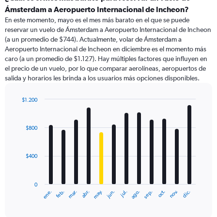
Range:
Ámsterdam a Aeropuerto Internacional de Incheon?
91
En este momento, mayo es el mes más barato en el que se puede
categories.
reservar un vuelo de Ámsterdam a Aeropuerto Internacional de Incheon
The
(a un promedio de $744). Actualmente, volar de Ámsterdam a
chart
Aeropuerto Internacional de Incheon en diciembre es el momento más
has
caro (a un promedio de $1.127). Hay múltiples factores que influyen en
1
el precio de un vuelo, por lo que comparar aerolíneas, aeropuertos de
Y
salida y horarios les brinda a los usuarios más opciones disponibles.
axis
displaying
values.
$1.200
Range:
Bar
Chart
0
graphic.
chart
with
to
$800
12
2400.
bars.
$400
The
chart
has
0
1
ene.
feb.
mar.
abr.
may.
jun.
jul.
ago.
sep.
oct.
nov.
dic.
X
End
of
axis
interactive
displaying
chart