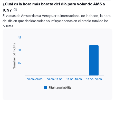
categories.
¿Cuál es la hora más barata del día para volar de AMS a
Range:
ICN?
12
Si vuelas de Ámsterdam a Aeropuerto Internacional de Incheon, la hora
categories.
del día en que decidas volar no influye apenas en el precio total de los
The
billetes.
chart
has
1
45
Y
Bar
Chart
Number of flights
graphic.
chart
axis
30
with
displaying
6
values.
bars.
Range:
15
0
The
to
chart
1200.
has
00:00 - 06:00
06:00 - 12:00
12:00 - 18:00
18:00 - 00:00
1
Flight availability
X
End
of
axis
interactive
displaying
chart
categories.
Range:
6