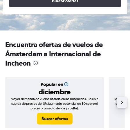
Buscar ofertas
Encuentra ofertas de vuelos de
Ámsterdam a Internacional de
Incheon
Popular en
diciembre
Mayor demanda de vuelos basada en las búsquedas. Posible
Los precio
subida de precios del 0% (aumento potencial de $0 sobre el
de precios
precio promedio de ida y vuelta).
Buscar ofertas