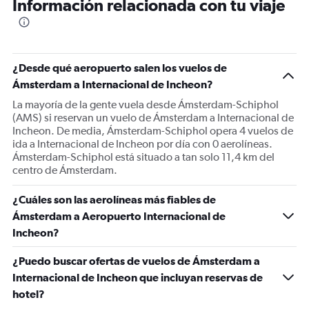
Información relacionada con tu viaje
categories.
The
chart
has
1
¿Desde qué aeropuerto salen los vuelos de
Y
Ámsterdam a Internacional de Incheon?
axis
displaying
La mayoría de la gente vuela desde Ámsterdam-Schiphol
Number
(AMS) si reservan un vuelo de Ámsterdam a Internacional de
of
Incheon. De media, Ámsterdam-Schiphol opera 4 vuelos de
flights.
ida a Internacional de Incheon por día con 0 aerolíneas.
Range:
Ámsterdam-Schiphol está situado a tan solo 11,4 km del
0
centro de Ámsterdam.
to
45.
¿Cuáles son las aerolíneas más fiables de
Ámsterdam a Aeropuerto Internacional de
Incheon?
¿Puedo buscar ofertas de vuelos de Ámsterdam a
Internacional de Incheon que incluyan reservas de
hotel?