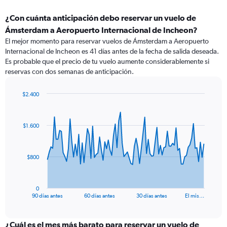
¿Con cuánta anticipación debo reservar un vuelo de
Ámsterdam a Aeropuerto Internacional de Incheon?
El mejor momento para reservar vuelos de Ámsterdam a Aeropuerto
Internacional de Incheon es 41 días antes de la fecha de salida deseada.
Es probable que el precio de tu vuelo aumente considerablemente si
reservas con dos semanas de anticipación.
$2.400
Chart
Chart
graphic.
with
91
$1.600
data
points.
The
$800
chart
has
1
0
X
End
90 días antes
60 días antes
30 días antes
El mis…
of
axis
interactive
displaying
chart
categories.
¿Cuál es el mes más barato para reservar un vuelo de