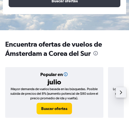
Buscar ofertas
Encuentra ofertas de vuelos de
Ámsterdam a Corea del Sur
Popular en
julio
Mayor demanda de vuelos basada en las búsquedas. Posible
Los precio
subida de precios del 8% (aumento potencial de $80 sobre el
de precio
precio promedio de ida y vuelta).
Buscar ofertas