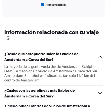
1
Flight availability
X
End
of
axis
interactive
displaying
chart
categories.
Range:
6
Información relacionada con tu viaje
categories.
The
chart
has
1
¿Desde qué aeropuerto salen los vuelos de
Y
Ámsterdam a Corea del Sur?
axis
displaying
La mayoría de la gente vuela desde Ámsterdam-Schiphol
Number
(AMS) si reservan un vuelo de Ámsterdam a Corea del Sur.
of
Ámsterdam-Schiphol está situado a tan solo 11,4 km del
flights.
centro de Ámsterdam.
Range:
0
¿Cuáles son las aerolíneas más fiables de
to
Ámsterdam a Corea del Sur?
45.
¿Puedo buscar ofertas de vuelos de Ámsterdam a