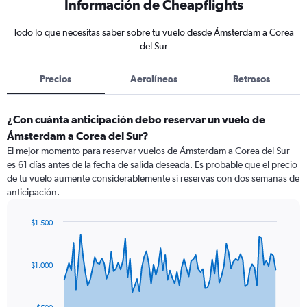
Información de Cheapflights
Todo lo que necesitas saber sobre tu vuelo desde Ámsterdam a Corea
del Sur
Precios
Aerolíneas
Retrasos
¿Con cuánta anticipación debo reservar un vuelo de
Ámsterdam a Corea del Sur?
El mejor momento para reservar vuelos de Ámsterdam a Corea del Sur
es 61 días antes de la fecha de salida deseada. Es probable que el precio
de tu vuelo aumente considerablemente si reservas con dos semanas de
anticipación.
$1.500
Chart
Chart
graphic.
with
91
$1.000
data
points.
The