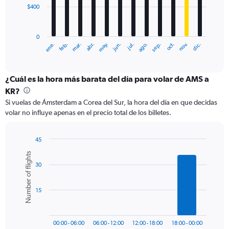
$400
The
chart
has
0
1
ene.
feb.
mar.
abr.
may.
jun.
jul.
ago.
sep.
oct.
nov.
dic.
X
End
of
axis
interactive
displaying
chart
categories.
¿Cuál es la hora más barata del día para volar de AMS a
Range:
KR?
12
Si vuelas de Ámsterdam a Corea del Sur, la hora del día en que decidas
categories.
volar no influye apenas en el precio total de los billetes.
The
chart
has
45
1
Bar
Chart
Number of flights
Y
graphic.
chart
axis
30
with
6
displaying
bars.
values.
15
Range:
The
0
chart
to
has
1200.
00:00 - 06:00
06:00 - 12:00
12:00 - 18:00
18:00 - 00:00