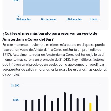
$500
chart
has
1
0
X
End
90 días antes
60 días antes
30 días antes
El mis…
of
axis
interactive
displaying
chart
categories.
¿Cuál es el mes más barato para reservar un vuelo de
Range:
Ámsterdam a Corea del Sur?
91
En este momento, noviembre es el mes más barato en el que se puede
categories.
reservar un vuelo de Ámsterdam a Corea del Sur (a un promedio de
The
$717). Actualmente, volar de Ámsterdam a Corea del Sur en julio es el
chart
momento más caro (a un promedio de $1.013). Hay múltiples factores
has
que influyen en el precio de un vuelo, por lo que comparar aerolíneas,
1
aeropuertos de salida y horarios les brinda a los usuarios más opciones
Y
disponibles.
axis
displaying
values.
$1.200
Range:
Bar
Chart
0
graphic.
chart
with
to
$800
12
1500.
bars.