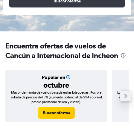
Buscar ofertas
Encuentra ofertas de vuelos de
Cancún a Internacional de Incheon
Popular en
octubre
Mayor demanda de vuelos basada en las búsquedas. Posible
Los precio
subida de precios del 5% (aumento potencial de $94 sobre el
de precios
precio promedio de ida y vuelta).
Buscar ofertas