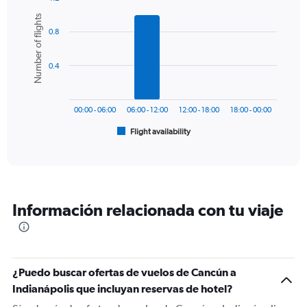
Bar
Chart
Number of flights
graphic.
chart
0.8
with
6
bars.
0.4
The
chart
has
00:00 - 06:00
06:00 - 12:00
12:00 - 18:00
18:00 - 00:00
1
Flight availability
X
End
of
axis
interactive
displaying
chart
categories.
Range:
6
Información relacionada con tu viaje
categories.
The
chart
has
1
¿Puedo buscar ofertas de vuelos de Cancún a
Y
Indianápolis que incluyan reservas de hotel?
axis
displaying