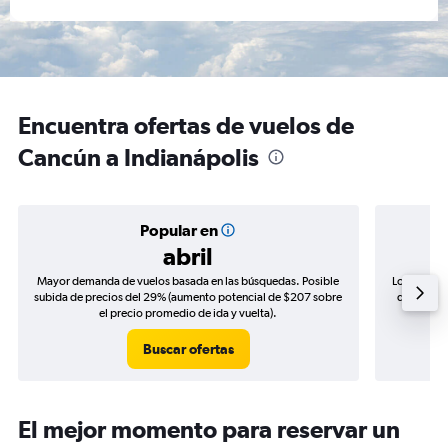
Encuentra ofertas de vuelos de
Cancún a Indianápolis
Popular en
abril
Mayor demanda de vuelos basada en las búsquedas. Posible
Los precio
subida de precios del 29% (aumento potencial de $207 sobre
de precios
el precio promedio de ida y vuelta).
Buscar ofertas
El mejor momento para reservar un