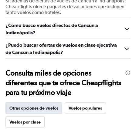
Sí, además de ofertas de vuelos de Cancún a Indianápolis,
Number
Cheapflights ofrece paquetes de vacaciones que incluyen
of
tanto vuelos como hoteles.
flights.
Range:
¿Cómo busco vuelos directos de Cancún a
0
Indianápolis?
to
1.2.
¿Puedo buscar ofertas de vuelos en clase ejecutiva
de Cancún a Indianápolis?
Consulta miles de opciones
diferentes que te ofrece Cheapflights
para tu próximo viaje
Otras opciones de vuelos
Vuelos populares
Vuelos por clase