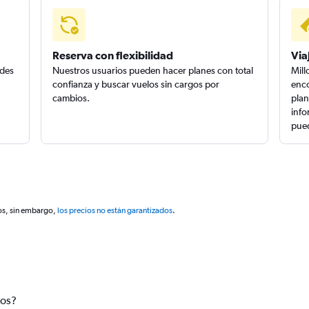
Reserva con flexibilidad
Via
edes
Nuestros usuarios pueden hacer planes con total
Mill
confianza y buscar vuelos sin cargos por
enco
cambios.
plan
info
pued
os, sin embargo,
los precios no están garantizados
.
tos?