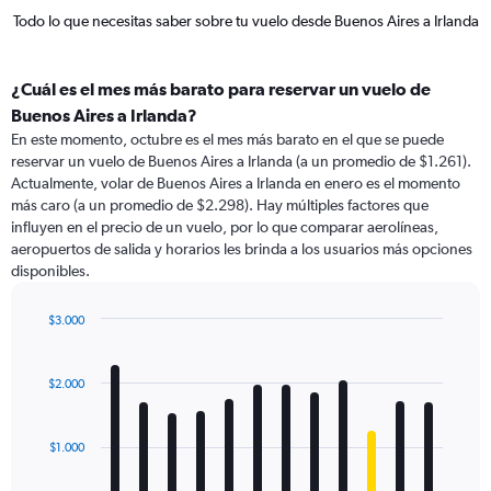
Todo lo que necesitas saber sobre tu vuelo desde Buenos Aires a Irlanda
¿Cuál es el mes más barato para reservar un vuelo de
Buenos Aires a Irlanda?
En este momento, octubre es el mes más barato en el que se puede
reservar un vuelo de Buenos Aires a Irlanda (a un promedio de $1.261).
Actualmente, volar de Buenos Aires a Irlanda en enero es el momento
más caro (a un promedio de $2.298). Hay múltiples factores que
influyen en el precio de un vuelo, por lo que comparar aerolíneas,
aeropuertos de salida y horarios les brinda a los usuarios más opciones
disponibles.
$3.000
Bar
Chart
graphic.
chart
with
$2.000
12
bars.
$1.000
The
chart