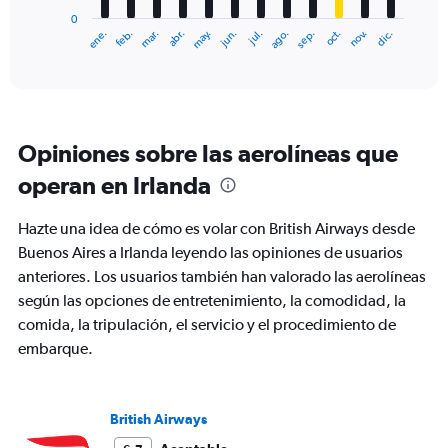
has
0
1
ene.
feb.
mar.
abr.
may.
jun.
jul.
ago.
sep.
oct.
nov.
dic.
X
End
of
axis
interactive
displaying
chart
categories.
Range:
12
Opiniones sobre las aerolíneas que
categories.
The
operan en Irlanda
chart
has
Hazte una idea de cómo es volar con British Airways desde
1
Y
Buenos Aires a Irlanda leyendo las opiniones de usuarios
axis
anteriores. Los usuarios también han valorado las aerolíneas
displaying
según las opciones de entretenimiento, la comodidad, la
values.
comida, la tripulación, el servicio y el procedimiento de
Range:
0
embarque.
to
3000.
British Airways