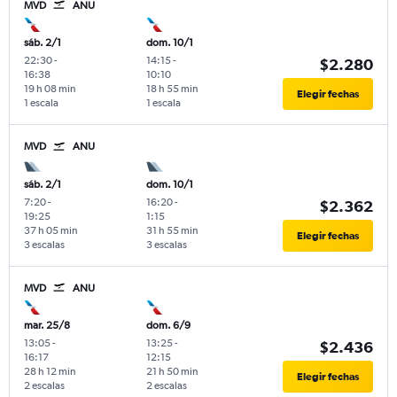
MVD
ANU
sáb. 2/1
dom. 10/1
22:30
-
14:15
-
$2.280
16:38
10:10
19 h 08 min
18 h 55 min
Elegir fechas
1 escala
1 escala
MVD
ANU
sáb. 2/1
dom. 10/1
7:20
-
16:20
-
$2.362
19:25
1:15
37 h 05 min
31 h 55 min
Elegir fechas
3 escalas
3 escalas
MVD
ANU
mar. 25/8
dom. 6/9
13:05
-
13:25
-
$2.436
16:17
12:15
28 h 12 min
21 h 50 min
Elegir fechas
2 escalas
2 escalas