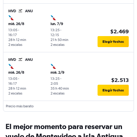
MVD
ANU
mié. 26/8
lun. 7/9
13:05
-
13:25
-
$2.469
16:17
12:15
28 h 12 min
21 h 50 min
Elegir fechas
2 escalas
2 escalas
MVD
ANU
mié. 26/8
mié. 2/9
13:05
-
13:25
-
$2.513
16:17
2:05
28 h 12 min
35 h 40 min
Elegir fechas
2 escalas
2 escalas
Precio más barato
El mejor momento para reservar un
vuelo de Montevideo a Isla Antigua