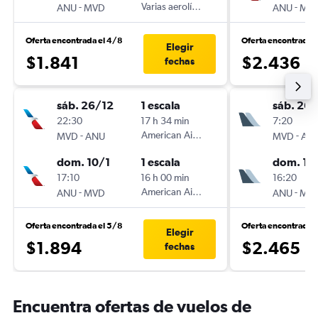
-
Varias aerolíneas
-
ANU
MVD
ANU
MV
Oferta encontrada el 4/8
Oferta encontrada 
Elegir
$1.841
$2.436
fechas
sáb. 26/12
1 escala
sáb. 26/
22:30
17 h 34 min
7:20
-
American Airlines
-
MVD
ANU
MVD
AN
dom. 10/1
1 escala
dom. 10
17:10
16 h 00 min
16:20
-
American Airlines
-
ANU
MVD
ANU
MV
Oferta encontrada el 5/8
Oferta encontrada 
Elegir
$1.894
$2.465
fechas
Encuentra ofertas de vuelos de