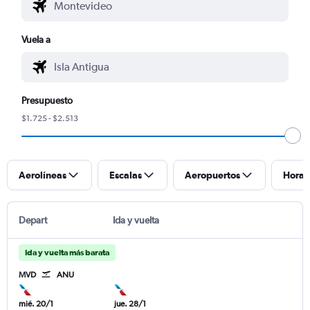
Vuela a
Presupuesto
$1.725 - $2.513
Aerolíneas
Escalas
Aeropuertos
Horar
Depart
Ida y vuelta
Ida y vuelta más barata
MVD
ANU
mié. 20/1
jue. 28/1