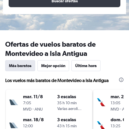
Buscar ofertas
Ofertas de vuelos baratos de
Montevideo a Isla Antigua
Más baratos
Mejor opción
Última hora
Los vuelos más baratos de Montevideo a Isla Antigua
mar. 11/8
3 escalas
mar. 25
7:05
35 h 10 min
13:05
-
Varias aerolíneas
-
MVD
ANU
MVD
AN
mar. 18/8
3 escalas
dom. 6/
12:00
43 h 15 min
13:25