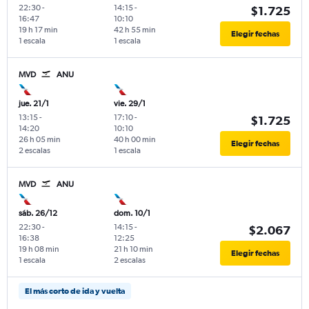
22:30
-
14:15
-
$1.725
16:47
10:10
19 h 17 min
42 h 55 min
Elegir fechas
1 escala
1 escala
MVD
ANU
jue. 21/1
vie. 29/1
13:15
-
17:10
-
$1.725
14:20
10:10
26 h 05 min
40 h 00 min
Elegir fechas
2 escalas
1 escala
MVD
ANU
sáb. 26/12
dom. 10/1
22:30
-
14:15
-
$2.067
16:38
12:25
19 h 08 min
21 h 10 min
Elegir fechas
1 escala
2 escalas
El más corto de ida y vuelta