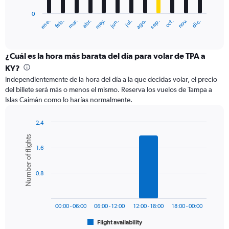
has
0
1
ene.
feb.
mar.
abr.
may.
jun.
jul.
ago.
sep.
oct.
nov.
dic.
X
End
of
axis
interactive
displaying
chart
categories.
¿Cuál es la hora más barata del día para volar de TPA a
Range:
KY?
12
Independientemente de la hora del día a la que decidas volar, el precio
categories.
del billete será más o menos el mismo. Reserva los vuelos de Tampa a
The
Islas Caimán como lo harías normalmente.
chart
has
1
2.4
Y
Bar
Chart
Number of flights
graphic.
chart
axis
1.6
with
displaying
6
values.
bars.
Range:
0.8
0
The
to
chart
450.
has
00:00 - 06:00
06:00 - 12:00
12:00 - 18:00
18:00 - 00:00
1
Flight availability
X
End