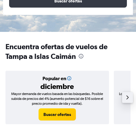
Buscar ofertas
Encuentra ofertas de vuelos de
Tampa a Islas Caimán
Popular en
diciembre
Mayor demanda de vuelos basada en las búsquedas. Posible
Los precio
subida de precios del 4% (aumento potencial de $16 sobre el
de precio
precio promedio de ida y vuelta).
Buscar ofertas