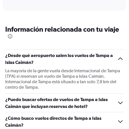
of
axis
interactive
displaying
chart
categories.
Range:
6
Información relacionada con tu viaje
categories.
The
chart
has
1
¿Desde qué aeropuerto salen los vuelos de Tampa a
Y
Islas Caimán?
axis
displaying
La mayoría de la gente vuela desde Internacional de Tampa
Number
(TPA) si reservan un vuelo de Tampa a Islas Caimán.
of
Internacional de Tampa está situado a tan solo 7,8 km del
flights.
centro de Tampa.
Range:
0
¿Puedo buscar ofertas de vuelos de Tampa a Islas
to
Caimán que incluyan reservas de hotel?
2.4.
¿Cómo busco vuelos directos de Tampa a Islas
Caimán?