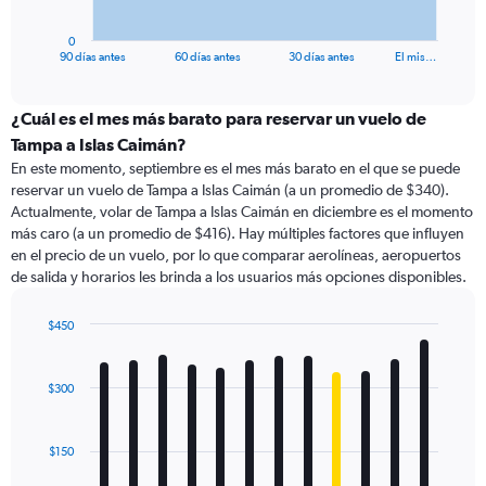
has
1
0
X
End
90 días antes
60 días antes
30 días antes
El mis…
of
axis
interactive
displaying
chart
categories.
¿Cuál es el mes más barato para reservar un vuelo de
Range:
Tampa a Islas Caimán?
91
En este momento, septiembre es el mes más barato en el que se puede
categories.
reservar un vuelo de Tampa a Islas Caimán (a un promedio de $340).
The
Actualmente, volar de Tampa a Islas Caimán en diciembre es el momento
chart
más caro (a un promedio de $416). Hay múltiples factores que influyen
has
en el precio de un vuelo, por lo que comparar aerolíneas, aeropuertos
1
de salida y horarios les brinda a los usuarios más opciones disponibles.
Y
axis
displaying
$450
values.
Bar
Chart
Range:
graphic.
chart
with
0
$300
12
to
bars.
900.
$150
The
chart