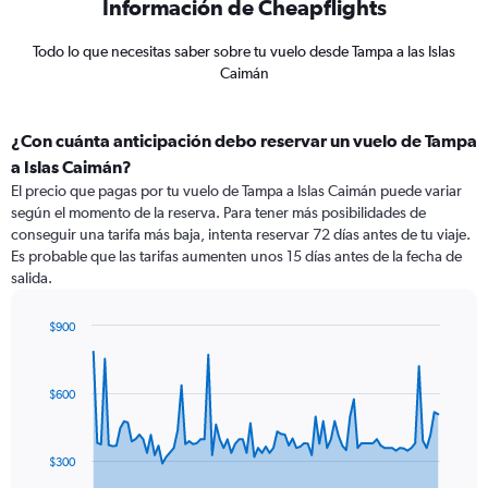
Información de Cheapflights
Todo lo que necesitas saber sobre tu vuelo desde Tampa a las Islas
Caimán
¿Con cuánta anticipación debo reservar un vuelo de Tampa
a Islas Caimán?
El precio que pagas por tu vuelo de Tampa a Islas Caimán puede variar
según el momento de la reserva. Para tener más posibilidades de
conseguir una tarifa más baja, intenta reservar 72 días antes de tu viaje.
Es probable que las tarifas aumenten unos 15 días antes de la fecha de
salida.
$900
Chart
Chart
graphic.
with
91
$600
data
points.
The
$300
chart