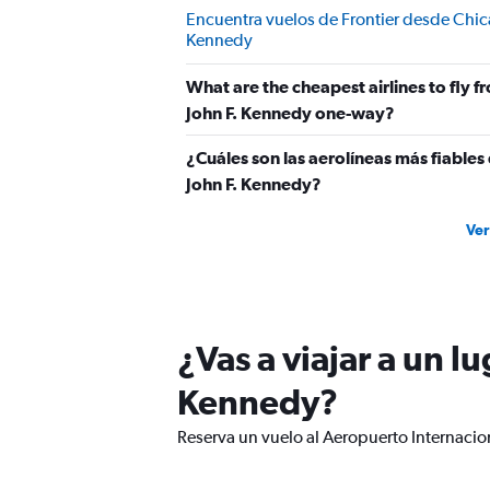
300.
Encuentra vuelos de Frontier desde Chic
Kennedy
What are the cheapest airlines to fly
John F. Kennedy one-way?
¿Cuáles son las aerolíneas más fiable
John F. Kennedy?
Ver
¿Vas a viajar a un l
Kennedy?
Reserva un vuelo al Aeropuerto Internacion