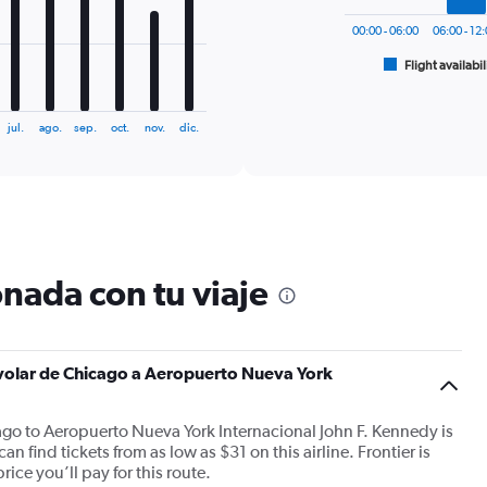
The
chart
00:00 - 06:00
06:00 - 12
has
1
Flight availabil
End
of
X
interactive
axis
chart
displaying
jul.
ago.
sep.
oct.
nov.
dic.
categories.
Range:
6
categories.
The
chart
has
nada con tu viaje
2
Y
axes
displaying
 volar de Chicago a Aeropuerto Nueva York
Avg.
Price
and
ago to Aeropuerto Nueva York Internacional John F. Kennedy is
Number
n find tickets from as low as $31 on this airline. Frontier is
of
ice you’ll pay for this route.
flights.