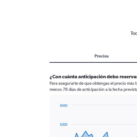
Tod
Precios
¿Con cuánta anticipación debo reserva
Para asegurarte de que obtengas el precio más 
menos 78 días de anticipación a la fecha prevista
$450
Chart
Chart
graphic.
with
91
$300
data
points.