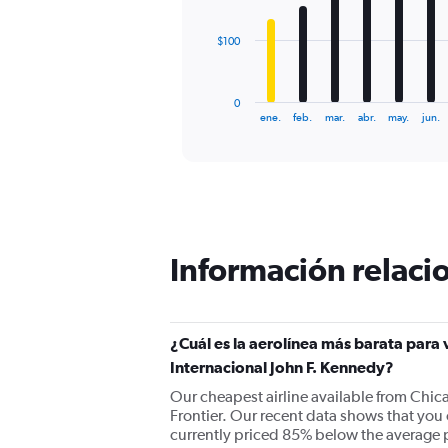
The
$100
chart
has
1
0
X
End
ene.
feb.
mar.
abr.
may.
jun.
of
axis
interactive
displaying
chart
categories.
Range:
12
categories.
The
Información relacio
chart
has
1
Y
¿Cuál es la aerolínea más barata para
axis
displaying
Internacional John F. Kennedy?
values.
Our cheapest airline available from Chic
Range:
Frontier. Our recent data shows that you ca
0
currently priced 85% below the average pr
to