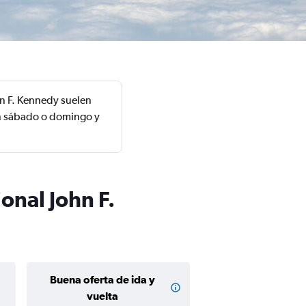
hn F. Kennedy suelen
un sábado o domingo y
onal John F.
Buena oferta de ida y
Buena oferta de
$98 o me
vuelta