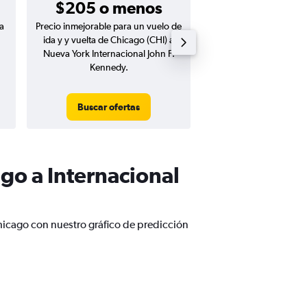
$205 o menos
a
Precio inmejorable para un vuelo de
Precio inmejorable para
ida y y vuelta de Chicago (CHI) a
ida de Chicago (CHI) a
Nueva York Internacional John F.
Internacional John F
Kennedy.
Buscar ofertas
Buscar ofert
go a Internacional
hicago con nuestro gráfico de predicción