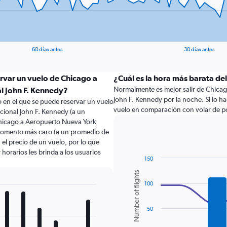
60 días antes
30 días antes
rvar un vuelo de Chicago a
¿Cuál es la hora más barata del
Normalmente es mejor salir de Chicag
l John F. Kennedy?
John F. Kennedy por la noche. Si lo ha
 en el que se puede reservar un vuelo
vuelo en comparación con volar de por
cional John F. Kennedy (a un
hicago a Aeropuerto Nueva York
l momento más caro (a un promedio de
 el precio de un vuelo, por lo que
horarios les brinda a los usuarios
150
Combination
Chart
Number of flights
graphic.
chart
100
with
2
data
series.
50