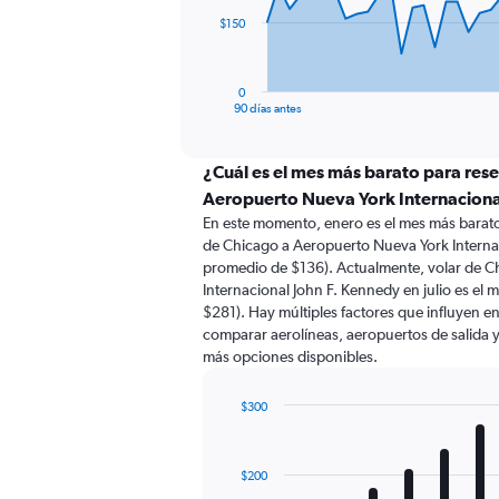
The
$150
chart
has
1
0
X
End
90 días antes
of
axis
interactive
displaying
chart
categories.
¿Cuál es el mes más barato para rese
Range:
Aeropuerto Nueva York Internaciona
91
En este momento, enero es el mes más barato
categories.
de Chicago a Aeropuerto Nueva York Interna
The
promedio de $136). Actualmente, volar de C
chart
Internacional John F. Kennedy en julio es e
has
$281). Hay múltiples factores que influyen en
1
comparar aerolíneas, aeropuertos de salida y 
Y
más opciones disponibles.
axis
displaying
values.
$300
Range:
Bar
Chart
0
graphic.
chart
with
to
$200
12
450.
bars.