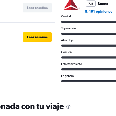
Bueno
7,8
Leer reseñas
8.491 opiniones
Confort
Tripulación
Leer reseñas
Abordaje
Comida
Entretenimiento
En general
nada con tu viaje