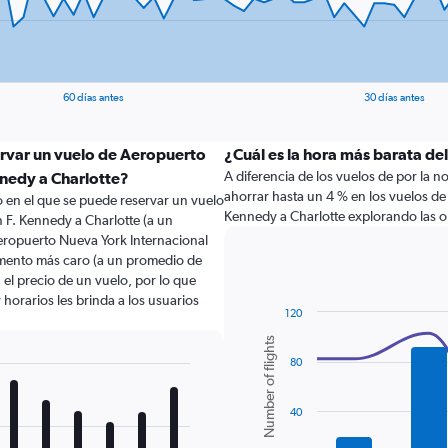
60 días antes
30 días antes
ervar un vuelo de Aeropuerto
¿Cuál es la hora más barata del
A diferencia de los vuelos de por la 
nnedy a Charlotte?
ahorrar hasta un 4 % en los vuelos de
 en el que se puede reservar un vuelo
Kennedy a Charlotte explorando las op
 F. Kennedy a Charlotte (a un
eropuerto Nueva York Internacional
momento más caro (a un promedio de
 el precio de un vuelo, por lo que
horarios les brinda a los usuarios
120
Combination
Chart
Number of flights
graphic.
chart
80
with
2
data
series.
40