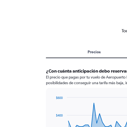
To
Precios
¿Con cuánta anticipación debo reservar
El precio que pagas por tu vuelo de Aeropuerto 
posibilidades de conseguir una tarifa más baja, i
$600
Chart
Chart
graphic.
with
91
$400
data
points.