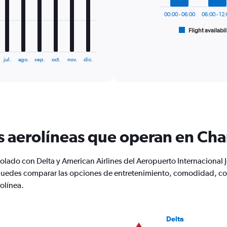
The
chart
00:00 - 06:00
06:00 - 12
has
1
Flight availabil
End
of
X
interactive
axis
chart
displaying
jul.
ago.
sep.
oct.
nov.
dic.
categories.
Range:
6
categories.
The
chart
has
s aerolíneas que operan en Cha
2
Y
axes
volado con Delta y American Airlines del Aeropuerto Internacional
displaying
puedes comparar las opciones de entretenimiento, comodidad, comi
Avg.
Price
olínea.
and
Number
of
Delta
flights.