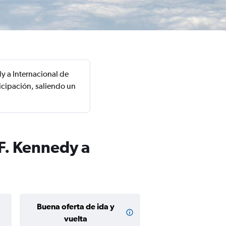
y a Internacional de
icipación, saliendo un
 F. Kennedy a
Buena oferta de ida y
Buena oferta de
$136 o m
vuelta