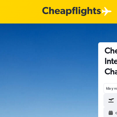
Che
Int
Cha
Ida y v