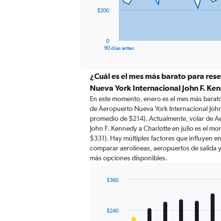
The
$200
chart
has
1
0
X
End
90 días antes
of
axis
interactive
displaying
chart
categories.
¿Cuál es el mes más barato para res
Range:
Nueva York Internacional John F. Ke
91
En este momento, enero es el mes más barato
categories.
de Aeropuerto Nueva York Internacional John
The
promedio de $214). Actualmente, volar de A
chart
John F. Kennedy a Charlotte en julio es el 
has
$331). Hay múltiples factores que influyen en
1
comparar aerolíneas, aeropuertos de salida y 
Y
más opciones disponibles.
axis
displaying
values.
$360
Range:
Bar
Chart
0
graphic.
chart
with
to
$240
12
600.
bars.