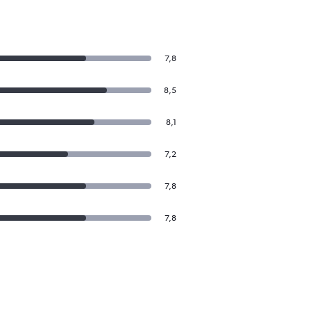
7,8
8,5
8,1
7,2
7,8
7,8