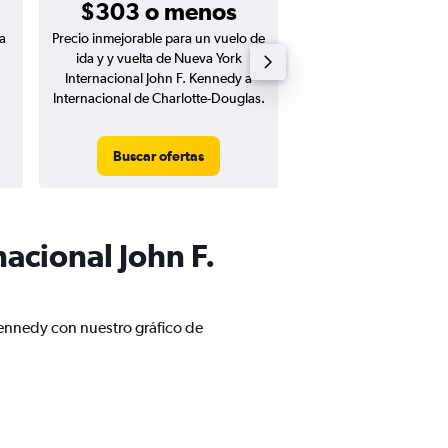
$303 o menos
a
Precio inmejorable para un vuelo de
Precio inmejorable para
ida y y vuelta de Nueva York
ida de Nueva York Int
Internacional John F. Kennedy a
John F. Kennedy a Inte
Internacional de Charlotte-Douglas.
Charlotte-Doug
Buscar ofertas
Buscar ofert
acional John F.
Kennedy con nuestro gráfico de