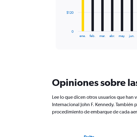
The
$120
chart
has
1
0
X
End
ene.
feb.
mar.
abr.
may.
jun.
of
axis
interactive
displaying
chart
categories.
Range:
12
categories.
The
Opiniones sobre la
chart
has
1
Lee lo que dicen otros usuarios que han 
Y
Internacional John F. Kennedy. También 
axis
displaying
procedimiento de embarque de cada aer
values.
Range:
0
to