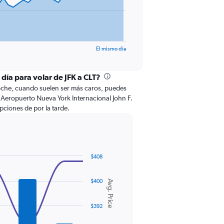
El mismo día
 día para volar de JFK a CLT?
noche, cuando suelen ser más caros, puedes
 Aeropuerto Nueva York Internacional John F.
ciones de por la tarde.
$408
$400
Avg. Price
$392