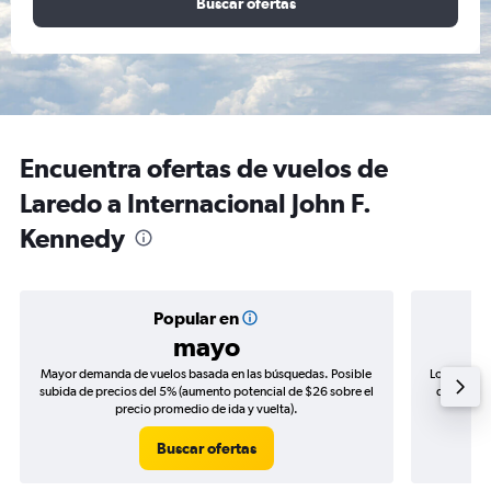
Buscar ofertas
Encuentra ofertas de vuelos de
Laredo a Internacional John F.
Kennedy
Popular en
mayo
Mayor demanda de vuelos basada en las búsquedas. Posible
Los precio
subida de precios del 5% (aumento potencial de $26 sobre el
de precios
precio promedio de ida y vuelta).
Buscar ofertas