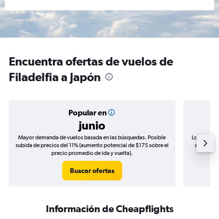
Encuentra ofertas de vuelos de
Filadelfia a Japón
Popular en
junio
Mayor demanda de vuelos basada en las búsquedas. Posible
Los precio
subida de precios del 11% (aumento potencial de $175 sobre el
de precio
precio promedio de ida y vuelta).
Buscar ofertas
Información de Cheapflights