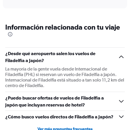
axis
interactive
displaying
chart
categories.
Range:
12
Información relacionada con tu viaje
categories.
The
chart
has
1
¿Desde qué aeropuerto salen los vuelos de
Y
Filadelfia a Japón?
axis
displaying
La mayoría de la gente vuela desde Internacional de
values.
Filadelfia (PHL) si reservan un vuelo de Filadelfia a Japón.
Range:
Internacional de Filadelfia está situado a tan solo 11,2 km del
0
centro de Filadelfia.
to
1800.
¿Puedo buscar ofertas de vuelos de Filadelfia a
Japón que incluyan reservas de hotel?
¿Cómo busco vuelos directos de Filadelfia a Japón?
Ver más preguntas frecuentes