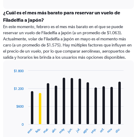
axis
interactive
displaying
chart
categories.
¿Cuál es el mes más barato para reservar un vuelo de
Range:
Filadelfia a Japón?
91
En este momento, febrero es el mes más barato en el que se puede
categories.
reservar un vuelo de Filadelfia a Japón (a un promedio de $1.063).
The
Actualmente, volar de Filadelfia a Japón en mayo es el momento más
chart
caro (a un promedio de $1.575). Hay múltiples factores que influyen en
has
el precio de un vuelo, por lo que comparar aerolíneas, aeropuertos de
1
salida y horarios les brinda a los usuarios más opciones disponibles.
Y
axis
displaying
$1.800
values.
Bar
Chart
Range:
graphic.
chart
with
0
$1.200
12
to
bars.
6000.
$600
The
chart
has
0
1
ene.
feb.
mar.
abr.
may.
jun.
jul.
ago.
sep.
oct.
nov.
dic.
X
End
of