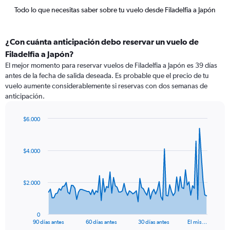
Todo lo que necesitas saber sobre tu vuelo desde Filadelfia a Japón
¿Con cuánta anticipación debo reservar un vuelo de
Filadelfia a Japón?
El mejor momento para reservar vuelos de Filadelfia a Japón es 39 días
antes de la fecha de salida deseada. Es probable que el precio de tu
vuelo aumente considerablemente si reservas con dos semanas de
anticipación.
$6.000
Chart
Chart
graphic.
with
91
$4.000
data
points.
The
$2.000
chart
has
1
0
X
End
90 días antes
60 días antes
30 días antes
El mis…
of