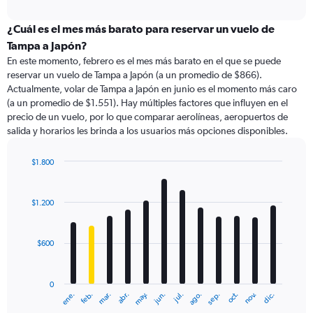
axis
interactive
displaying
chart
categories.
¿Cuál es el mes más barato para reservar un vuelo de
Range:
Tampa a Japón?
91
En este momento, febrero es el mes más barato en el que se puede
categories.
reservar un vuelo de Tampa a Japón (a un promedio de $866).
The
Actualmente, volar de Tampa a Japón en junio es el momento más caro
chart
(a un promedio de $1.551). Hay múltiples factores que influyen en el
has
precio de un vuelo, por lo que comparar aerolíneas, aeropuertos de
1
salida y horarios les brinda a los usuarios más opciones disponibles.
Y
axis
displaying
$1.800
values.
Bar
Chart
Range:
graphic.
chart
with
0
$1.200
12
to
bars.
3000.
$600
The
chart
has
0
1
ene.
feb.
mar.
abr.
may.
jun.
jul.
ago.
sep.
oct.
nov.
dic.
X
End
of