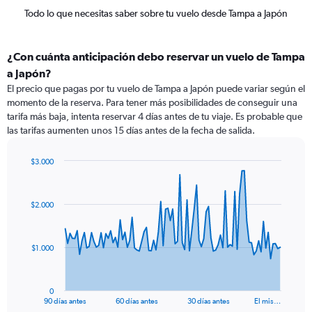
Todo lo que necesitas saber sobre tu vuelo desde Tampa a Japón
¿Con cuánta anticipación debo reservar un vuelo de Tampa
a Japón?
El precio que pagas por tu vuelo de Tampa a Japón puede variar según el
momento de la reserva. Para tener más posibilidades de conseguir una
tarifa más baja, intenta reservar 4 días antes de tu viaje. Es probable que
las tarifas aumenten unos 15 días antes de la fecha de salida.
$3.000
Chart
Chart
graphic.
with
91
$2.000
data
points.
The
$1.000
chart
has
1
0
X
End
90 días antes
60 días antes
30 días antes
El mis…
of