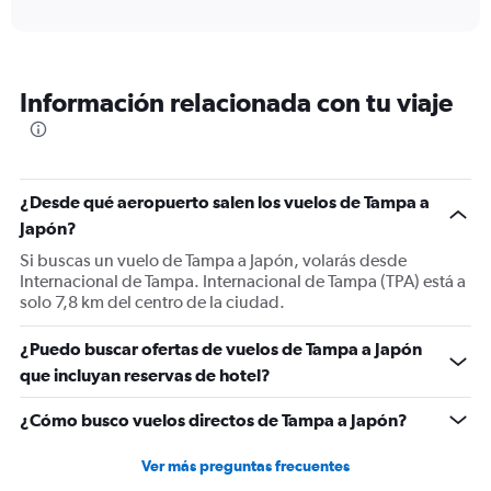
axis
interactive
displaying
chart
categories.
Range:
12
Información relacionada con tu viaje
categories.
The
chart
has
1
¿Desde qué aeropuerto salen los vuelos de Tampa a
Y
Japón?
axis
displaying
Si buscas un vuelo de Tampa a Japón, volarás desde
values.
Internacional de Tampa. Internacional de Tampa (TPA) está a
Range:
solo 7,8 km del centro de la ciudad.
0
to
¿Puedo buscar ofertas de vuelos de Tampa a Japón
1800.
que incluyan reservas de hotel?
¿Cómo busco vuelos directos de Tampa a Japón?
Ver más preguntas frecuentes