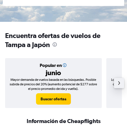
Encuentra ofertas de vuelos de
Tampa a Japón
Popular en
junio
Mayor demanda de vuelos basada en las búsquedas. Posible
Los precio
subida de precios del 20% (aumento potencial de $277 sobre
de precios
el precio promedio de ida y vuelta).
Buscar ofertas
Información de Cheapflights