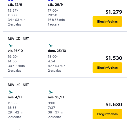
sáb. 12/9
sáb. 26/9
15:57
-
17:00
-
$1.279
15:00
20:58
34 h 03 min
16 h 58 min
Elegir fechas
2 escalas
1 escala
MIA
NRT
vie. 16/10
dom. 25/10
19:20
-
18:00
-
$1.530
14:30
4:54
30 h 10 min
47 h 54 min
Elegir fechas
2 escalas
2 escalas
MIA
NRT
mié. 4/11
mié. 25/11
19:53
-
9:00
-
$1.630
15:35
7:37
29 h 42 min
36 h 37 min
Elegir fechas
2 escalas
2 escalas