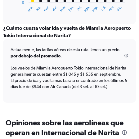
0
1
ene.
feb.
mar.
abr.
may.
jun.
jul.
ago.
sep.
oct.
nov.
dic.
X
End
of
axis
interactive
displaying
chart
categories.
¿Cuánto cuesta volar ida y vuelta de Miami a Aeropuerto
Range:
Tokio Internacional de Narita?
12
categories.
Actualmente, las tarifas aéreas de esta ruta tienen un precio
The
por debajo del promedio
.
chart
has
Los vuelos de Miami a Aeropuerto Tokio Internacional de Narita
1
generalmente cuestan entre $1.045 y $1.535 en septiembre.
Y
axis
El precio de ida y vuelta más barato encontrado en los últimos 5
displaying
días fue de $944 con Air Canada (del 3 set. al 10 set.).
values.
Range:
0
to
1800.
Opiniones sobre las aerolíneas que
operan en Internacional de Narita