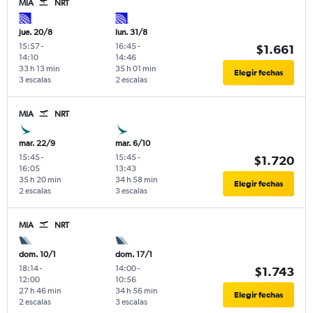
MIA
NRT
jue. 20/8
lun. 31/8
15:57
-
16:45
-
$1.661
14:10
14:46
33 h 13 min
35 h 01 min
Elegir fechas
3 escalas
2 escalas
MIA
NRT
mar. 22/9
mar. 6/10
15:45
-
15:45
-
$1.720
16:05
13:43
35 h 20 min
34 h 58 min
Elegir fechas
2 escalas
3 escalas
MIA
NRT
dom. 10/1
dom. 17/1
18:14
-
14:00
-
$1.743
12:00
10:56
27 h 46 min
34 h 56 min
Elegir fechas
2 escalas
3 escalas