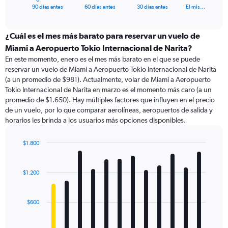
X
End
90 días antes
60 días antes
30 días antes
El mis…
of
axis
interactive
displaying
chart
categories.
¿Cuál es el mes más barato para reservar un vuelo de
Range:
Miami a Aeropuerto Tokio Internacional de Narita?
91
En este momento, enero es el mes más barato en el que se puede
categories.
reservar un vuelo de Miami a Aeropuerto Tokio Internacional de Narita
The
(a un promedio de $981). Actualmente, volar de Miami a Aeropuerto
chart
Tokio Internacional de Narita en marzo es el momento más caro (a un
has
promedio de $1.650). Hay múltiples factores que influyen en el precio
1
de un vuelo, por lo que comparar aerolíneas, aeropuertos de salida y
Y
horarios les brinda a los usuarios más opciones disponibles.
axis
displaying
values.
$1.800
Range:
Bar
Chart
0
graphic.
chart
with
to
$1.200
12
4500.
bars.
$600
The
chart
has