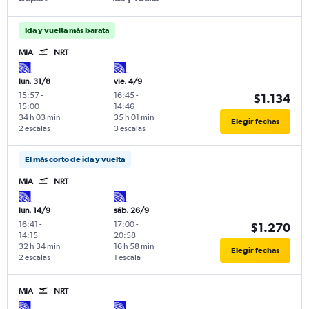
Ida y vuelta más barata
MIA
NRT
lun. 31/8
vie. 4/9
15:57
-
16:45
-
$1.134
15:00
14:46
34 h 03 min
35 h 01 min
Elegir fechas
2 escalas
3 escalas
El más corto de ida y vuelta
MIA
NRT
lun. 14/9
sáb. 26/9
16:41
-
17:00
-
$1.270
14:15
20:58
32 h 34 min
16 h 58 min
Elegir fechas
2 escalas
1 escala
MIA
NRT