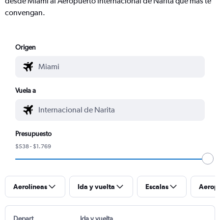
desde Miami al Aeropuerto Internacional de Narita que más te
convengan.
Origen
Vuela a
Presupuesto
$538 - $1.769
Aerolíneas
Ida y vuelta
Escalas
Aerop
Depart
Ida y vuelta