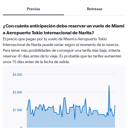
Precios
Retrasos
¿Con cuánta anticipación debo reservar un vuelo de Miami
a Aeropuerto Tokio Internacional de Narita?
El precio que pagas por tu vuelo de Miami a Aeropuerto Tokio
Internacional de Narita puede variar según el momento de la reserva.
Para tener más posibilidades de conseguir una tarifa más baja, intenta
reservar 41 días antes de tu viaje. Es probable que las tarifas aumenten
unos 15 días antes de la fecha de salida.
$4.500
Chart
Chart
graphic.
with
91
$3.000
data
points.
The
$1.500
chart
has
1
0