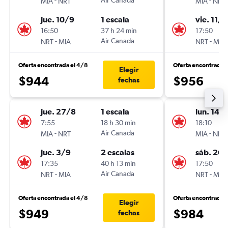
-
Air Canada
-
MIA
NRT
MIA
NRT
jue. 10/9
1 escala
vie. 11/9
16:50
37 h 24 min
17:50
-
Air Canada
-
NRT
MIA
NRT
MIA
Oferta encontrada el 4/8
Oferta encontrada 
Elegir
$944
$956
fechas
jue. 27/8
1 escala
lun. 14/
7:55
18 h 30 min
18:10
-
Air Canada
-
MIA
NRT
MIA
NRT
jue. 3/9
2 escalas
sáb. 26
17:35
40 h 13 min
17:50
-
Air Canada
-
NRT
MIA
NRT
MIA
Oferta encontrada el 4/8
Oferta encontrada 
Elegir
$949
$984
fechas