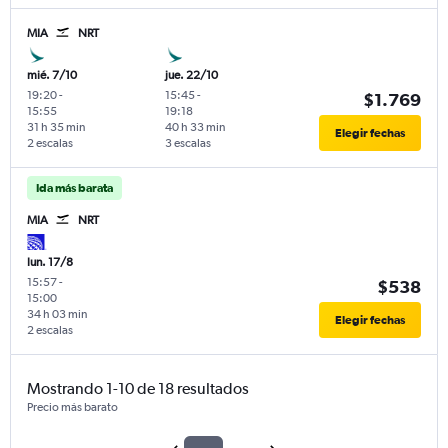
MIA
NRT
mié. 7/10
jue. 22/10
19:20
-
15:45
-
$1.769
15:55
19:18
31 h 35 min
40 h 33 min
Elegir fechas
2 escalas
3 escalas
Ida más barata
MIA
NRT
lun. 17/8
15:57
-
$538
15:00
34 h 03 min
Elegir fechas
2 escalas
Mostrando 1-10 de 18 resultados
Precio más barato