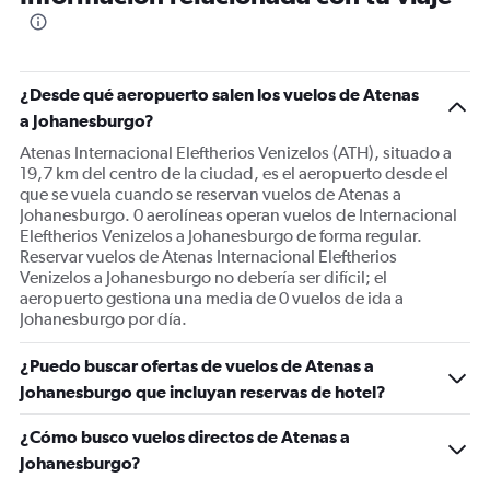
The
chart
has
1
¿Desde qué aeropuerto salen los vuelos de Atenas
Y
a Johanesburgo?
axis
displaying
Atenas Internacional Eleftherios Venizelos (ATH), situado a
values.
19,7 km del centro de la ciudad, es el aeropuerto desde el
Range:
que se vuela cuando se reservan vuelos de Atenas a
0
Johanesburgo. 0 aerolíneas operan vuelos de Internacional
to
Eleftherios Venizelos a Johanesburgo de forma regular.
1200.
Reservar vuelos de Atenas Internacional Eleftherios
Venizelos a Johanesburgo no debería ser difícil; el
aeropuerto gestiona una media de 0 vuelos de ida a
Johanesburgo por día.
¿Puedo buscar ofertas de vuelos de Atenas a
Johanesburgo que incluyan reservas de hotel?
¿Cómo busco vuelos directos de Atenas a
Johanesburgo?