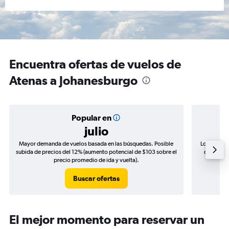
Encuentra ofertas de vuelos de
Atenas a Johanesburgo
Popular en
julio
Mayor demanda de vuelos basada en las búsquedas. Posible
Los precio
subida de precios del 12% (aumento potencial de $103 sobre el
de precio
precio promedio de ida y vuelta).
Buscar ofertas
El mejor momento para reservar un