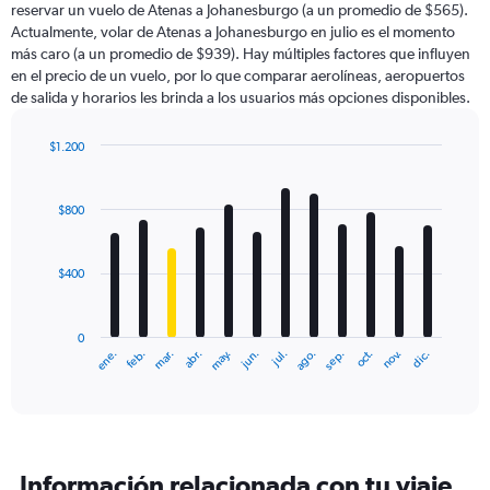
reservar un vuelo de Atenas a Johanesburgo (a un promedio de $565).
Actualmente, volar de Atenas a Johanesburgo en julio es el momento
más caro (a un promedio de $939). Hay múltiples factores que influyen
en el precio de un vuelo, por lo que comparar aerolíneas, aeropuertos
de salida y horarios les brinda a los usuarios más opciones disponibles.
$1.200
Bar
Chart
graphic.
chart
with
$800
12
bars.
$400
The
chart
has
0
1
ene.
feb.
mar.
abr.
may.
jun.
jul.
ago.
sep.
oct.
nov.
dic.
X
End
of
axis
interactive
displaying
chart
categories.
Range:
12
Información relacionada con tu viaje
categories.