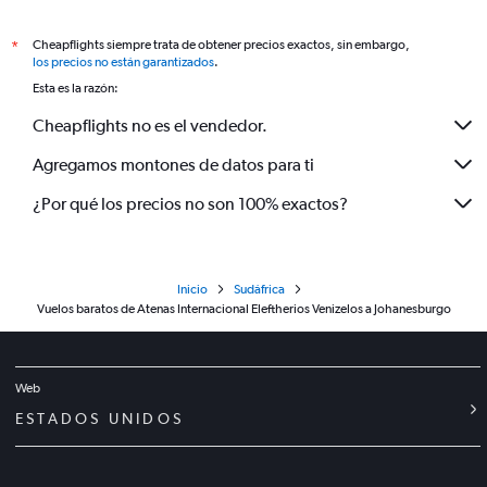
Cheapflights siempre trata de obtener precios exactos, sin embargo,
*
los precios no están garantizados
.
Esta es la razón:
Cheapflights no es el vendedor.
Agregamos montones de datos para ti
¿Por qué los precios no son 100% exactos?
Inicio
Sudáfrica
Vuelos baratos de Atenas Internacional Eleftherios Venizelos a Johanesburgo
Web
ESTADOS UNIDOS