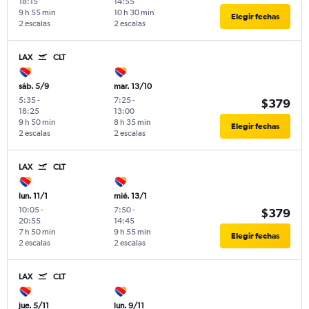
18:15
14:55
9 h 55 min
10 h 30 min
Elegir fechas
2 escalas
2 escalas
LAX
CLT
sáb. 5/9
mar. 13/10
5:35
-
7:25
-
$379
18:25
13:00
9 h 50 min
8 h 35 min
Elegir fechas
2 escalas
2 escalas
LAX
CLT
lun. 11/1
mié. 13/1
10:05
-
7:50
-
$379
20:55
14:45
7 h 50 min
9 h 55 min
Elegir fechas
2 escalas
2 escalas
LAX
CLT
jue. 5/11
lun. 9/11