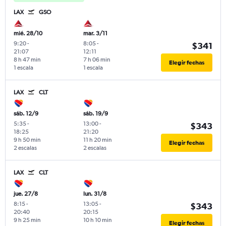
LAX
GSO
mié. 28/10
mar. 3/11
9:20
-
8:05
-
$341
21:07
12:11
8 h 47 min
7 h 06 min
Elegir fechas
1 escala
1 escala
LAX
CLT
sáb. 12/9
sáb. 19/9
5:35
-
13:00
-
$343
18:25
21:20
9 h 50 min
11 h 20 min
Elegir fechas
2 escalas
2 escalas
LAX
CLT
jue. 27/8
lun. 31/8
8:15
-
13:05
-
$343
20:40
20:15
9 h 25 min
10 h 10 min
Elegir fechas