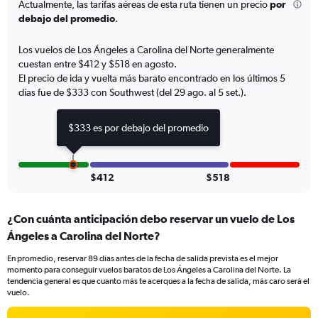
Actualmente, las tarifas aéreas de esta ruta tienen un precio
por
The
debajo del promedio
.
chart
has
Los vuelos de Los Ángeles a Carolina del Norte generalmente
2
Y
cuestan entre $412 y $518 en agosto.
axes
El precio de ida y vuelta más barato encontrado en los últimos 5
displaying
días fue de $333 con Southwest (del 29 ago. al 5 set.).
Avg.
Price
$333 es por debajo del promedio
and
Number
of
flights.
$412
$518
¿Con cuánta anticipación debo reservar un vuelo de Los
Ángeles a Carolina del Norte?
En promedio, reservar 89 días antes de la fecha de salida prevista es el mejor
momento para conseguir vuelos baratos de Los Ángeles a Carolina del Norte. La
tendencia general es que cuanto más te acerques a la fecha de salida, más caro será el
vuelo.