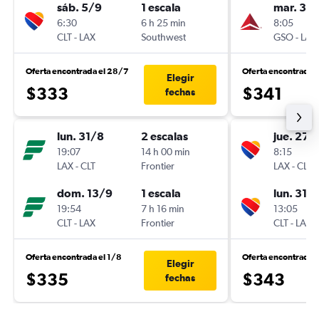
sáb. 5/9
1 escala
mar. 3/1
6:30
6 h 25 min
8:05
CLT
-
LAX
Southwest
GSO
-
LAX
Oferta encontrada el 28/7
Oferta encontrada 
Elegir
$333
$341
fechas
lun. 31/8
2 escalas
jue. 27/
19:07
14 h 00 min
8:15
LAX
-
CLT
Frontier
LAX
-
CLT
dom. 13/9
1 escala
lun. 31/
19:54
7 h 16 min
13:05
CLT
-
LAX
Frontier
CLT
-
LAX
Oferta encontrada el 1/8
Oferta encontrada 
Elegir
$335
$343
fechas