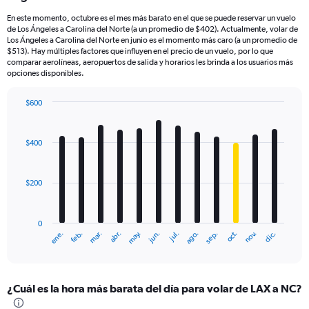
En este momento, octubre es el mes más barato en el que se puede reservar un vuelo
de Los Ángeles a Carolina del Norte (a un promedio de $402). Actualmente, volar de
Los Ángeles a Carolina del Norte en junio es el momento más caro (a un promedio de
$513). Hay múltiples factores que influyen en el precio de un vuelo, por lo que
comparar aerolíneas, aeropuertos de salida y horarios les brinda a los usuarios más
opciones disponibles.
$600
Bar
Chart
graphic.
chart
with
$400
12
bars.
$200
The
chart
has
0
1
ene.
feb.
mar.
abr.
may.
jun.
jul.
ago.
sep.
oct.
nov.
dic.
X
End
of
axis
interactive
displaying
chart
categories.
¿Cuál es la hora más barata del día para volar de LAX a NC?
Range:
12