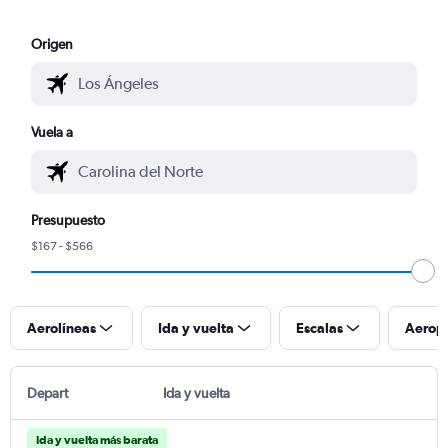
Origen
Vuela a
Presupuesto
$167 - $566
Aerolíneas
Ida y vuelta
Escalas
Aerop
Depart
Ida y vuelta
Ida y vuelta más barata