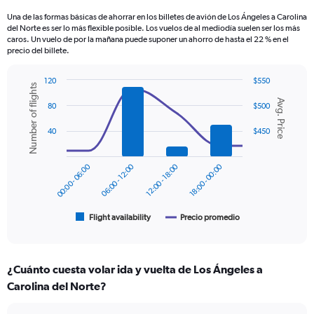
categories.
Una de las formas básicas de ahorrar en los billetes de avión de Los Ángeles a Carolina
The
del Norte es ser lo más flexible posible. Los vuelos de al mediodía suelen ser los más
chart
caros. Un vuelo de por la mañana puede suponer un ahorro de hasta el 22 % en el
has
precio del billete.
1
Y
120
$550
Number of flights
axis
Combination
Chart
displaying
Avg. Price
graphic.
chart
80
$500
values.
with
2
Range:
40
$450
data
0
series.
to
00:00 - 06:00
06:00 - 12:00
12:00 - 18:00
18:00 - 00:00
600.
The
chart
has
1
Flight availability
Precio promedio
End
of
X
interactive
axis
chart
displaying
¿Cuánto cuesta volar ida y vuelta de Los Ángeles a
categories.
Range:
Carolina del Norte?
6
categories.