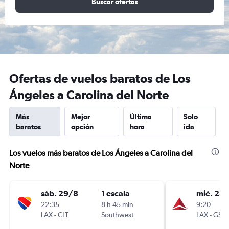
Buscar ofertas
Ofertas de vuelos baratos de Los
Ángeles a Carolina del Norte
Más
Mejor
Última
Solo
baratos
opción
hora
ida
Los vuelos más baratos de Los Ángeles a Carolina del
Norte
sáb. 29/8
1 escala
mié. 28
22:35
8 h 45 min
9:20
LAX
-
CLT
Southwest
LAX
-
GSO