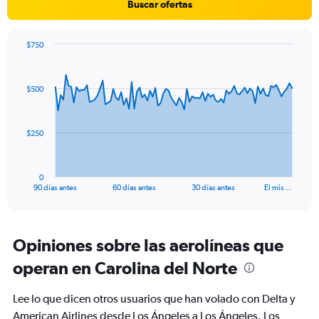
Buscar ofertas
$750
Chart
Chart
graphic.
with
91
$500
data
points.
The
$250
chart
has
1
0
X
End
90 días antes
60 días antes
30 días antes
El mis…
of
axis
interactive
displaying
chart
categories.
Range:
Opiniones sobre las aerolíneas que
91
operan en Carolina del Norte
categories.
The
chart
Lee lo que dicen otros usuarios que han volado con Delta y
has
American Airlines desde Los Ángeles a Los Ángeles. Los