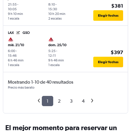
21:55
-
8:10
-
$381
10:05
15:30
9 h 10 min
10 h 20 min
Elegir fechas
1 escala
2 escalas
LAX
GSO
mié. 21/10
dom. 25/10
6:00
-
5:25
-
$397
15:46
12:11
6 h 46 min
9 h 46 min
Elegir fechas
1 escala
1 escala
Mostrando 1-10 de 40 resultados
Precio más barato
1
2
3
4
El mejor momento para reservar un