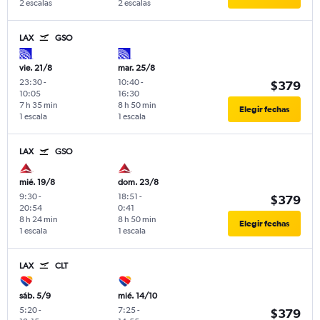
2 escalas
2 escalas
LAX
GSO
vie. 21/8
mar. 25/8
23:30
-
10:40
-
$379
10:05
16:30
7 h 35 min
8 h 50 min
Elegir fechas
1 escala
1 escala
LAX
GSO
mié. 19/8
dom. 23/8
9:30
-
18:51
-
$379
20:54
0:41
8 h 24 min
8 h 50 min
Elegir fechas
1 escala
1 escala
LAX
CLT
sáb. 5/9
mié. 14/10
5:20
-
7:25
-
$379