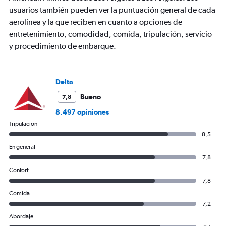
1
usuarios también pueden ver la puntuación general de cada
Y
axis
aerolínea y la que reciben en cuanto a opciones de
displaying
entretenimiento, comodidad, comida, tripulación, servicio
values.
y procedimiento de embarque.
Range:
0
to
750.
Delta
Bueno
7,8
8.497 opiniones
Tripulación
8,5
En general
7,8
Confort
7,8
Comida
7,2
Abordaje