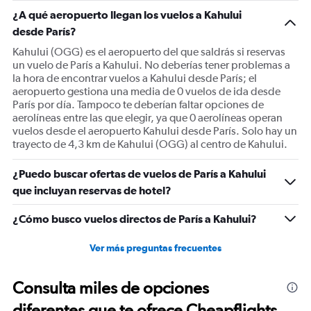
1
¿A qué aeropuerto llegan los vuelos a Kahului
Y
desde París?
axis
displaying
Kahului (OGG) es el aeropuerto del que saldrás si reservas
values.
un vuelo de París a Kahului. No deberías tener problemas a
Range:
la hora de encontrar vuelos a Kahului desde París; el
0
aeropuerto gestiona una media de 0 vuelos de ida desde
to
París por día. Tampoco te deberían faltar opciones de
2400.
aerolíneas entre las que elegir, ya que 0 aerolíneas operan
vuelos desde el aeropuerto Kahului desde París. Solo hay un
trayecto de 4,3 km de Kahului (OGG) al centro de Kahului.
¿Puedo buscar ofertas de vuelos de París a Kahului
que incluyan reservas de hotel?
¿Cómo busco vuelos directos de París a Kahului?
Ver más preguntas frecuentes
Consulta miles de opciones
diferentes que te ofrece Cheapflights