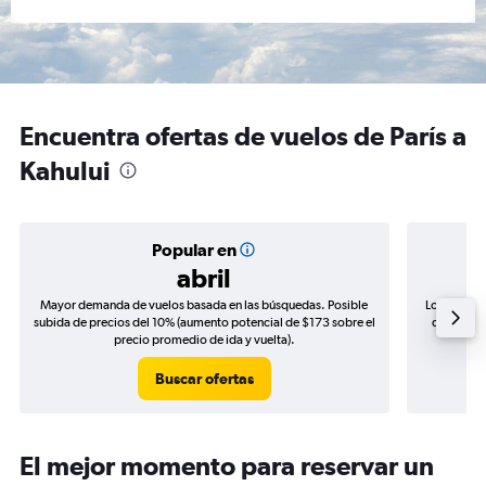
Encuentra ofertas de vuelos de París a
Kahului
Popular en
abril
Mayor demanda de vuelos basada en las búsquedas. Posible
Los precio
subida de precios del 10% (aumento potencial de $173 sobre el
de precios
precio promedio de ida y vuelta).
Buscar ofertas
El mejor momento para reservar un