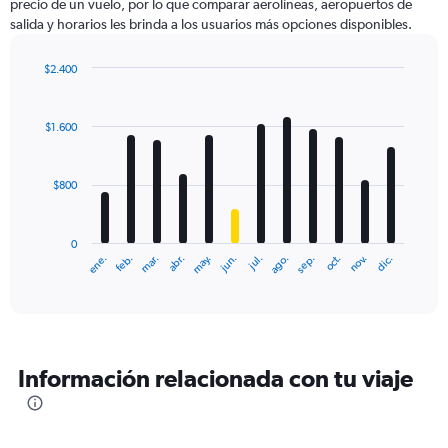
precio de un vuelo, por lo que comparar aerolíneas, aeropuertos de
salida y horarios les brinda a los usuarios más opciones disponibles.
$2.400
Bar
Chart
graphic.
chart
with
$1.600
12
bars.
$800
The
chart
has
0
1
ene.
feb.
mar.
abr.
may.
jun.
jul.
ago.
sep.
oct.
nov.
dic.
X
End
of
axis
interactive
displaying
chart
categories.
Range:
12
Información relacionada con tu viaje
categories.
The
chart
has