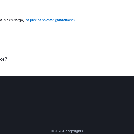
os, sin embargo,
los precios no están garantizados
.
tos?
©
2026
Cheapflights