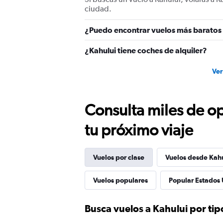
values.
ciudad.
Range:
0
¿Puedo encontrar vuelos más baratos a
to
1200.
¿Kahului tiene coches de alquiler?
Ver
Consulta miles de op
tu próximo viaje
Vuelos por clase
Vuelos desde Kah
Vuelos populares
Popular Estados 
Busca vuelos a Kahului por tip