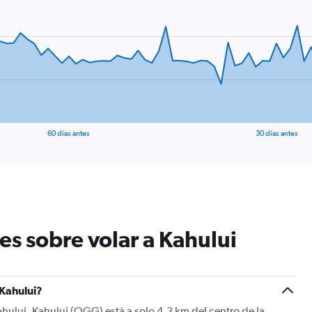
60 días antes
30 días antes
es sobre volar a Kahului
 Kahului?
ahului. Kahului (OGG) está a solo 4,3 km del centro de la