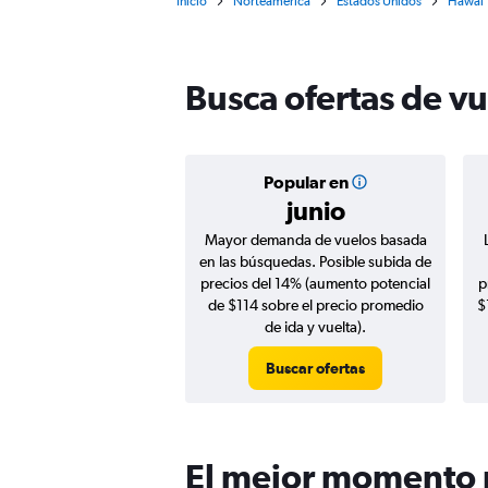
Inicio
Norteamérica
Estados Unidos
Hawái
Busca ofertas de vu
Popular en
junio
Mayor demanda de vuelos basada
en las búsquedas. Posible subida de
precios del 14% (aumento potencial
p
de $114 sobre el precio promedio
$
de ida y vuelta).
Buscar ofertas
El mejor momento p