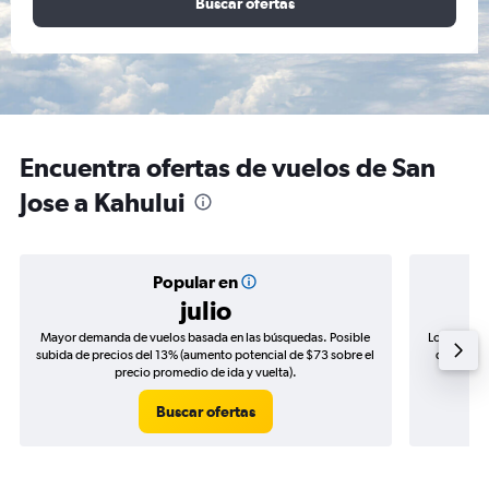
Buscar ofertas
Encuentra ofertas de vuelos de San
Jose a Kahului
Popular en
julio
Mayor demanda de vuelos basada en las búsquedas. Posible
Los precio
subida de precios del 13% (aumento potencial de $73 sobre el
de precio
precio promedio de ida y vuelta).
Buscar ofertas