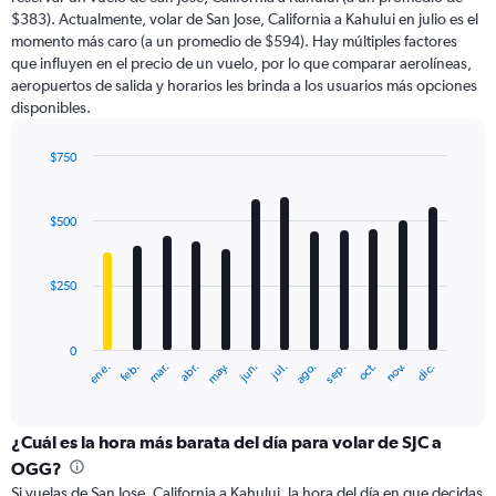
The
$383). Actualmente, volar de San Jose, California a Kahului en julio es el
chart
momento más caro (a un promedio de $594). Hay múltiples factores
has
que influyen en el precio de un vuelo, por lo que comparar aerolíneas,
1
aeropuertos de salida y horarios les brinda a los usuarios más opciones
Y
disponibles.
axis
displaying
values.
$750
Range:
Bar
Chart
0
graphic.
chart
with
to
$500
12
1500.
bars.
$250
The
chart
has
0
1
ene.
abr.
jul.
oct.
mar.
jun.
sep.
dic.
feb.
may.
ago.
nov.
X
End
of
axis
interactive
displaying
chart
categories.
¿Cuál es la hora más barata del día para volar de SJC a
Range:
OGG?
12
Si vuelas de San Jose, California a Kahului, la hora del día en que decidas