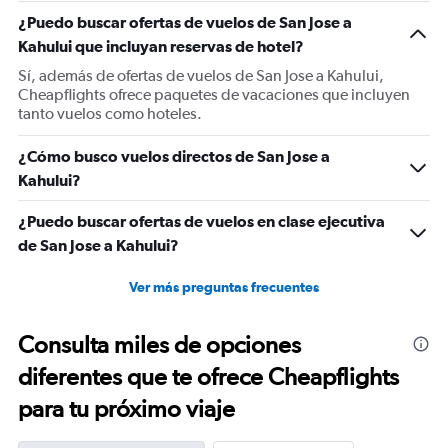
1
¿Puedo buscar ofertas de vuelos de San Jose a
Y
Kahului que incluyan reservas de hotel?
axis
displaying
Sí, además de ofertas de vuelos de San Jose a Kahului,
Number
Cheapflights ofrece paquetes de vacaciones que incluyen
of
tanto vuelos como hoteles.
flights.
Range:
¿Cómo busco vuelos directos de San Jose a
0
Kahului?
to
12.
¿Puedo buscar ofertas de vuelos en clase ejecutiva
de San Jose a Kahului?
Ver más preguntas frecuentes
Consulta miles de opciones
diferentes que te ofrece Cheapflights
para tu próximo viaje