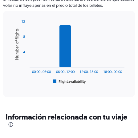
categories.
volar no influye apenas en el precio total de los billetes.
The
chart
has
12
1
Bar
Chart
Number of flights
Y
graphic.
chart
axis
8
with
6
displaying
bars.
values.
4
Range:
The
0
chart
to
has
750.
00:00 - 06:00
06:00 - 12:00
12:00 - 18:00
18:00 - 00:00
1
Flight availability
X
End
of
axis
interactive
displaying
chart
categories.
Range:
6
Información relacionada con tu viaje
categories.
The
chart
has