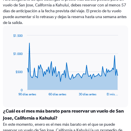
vuelo de San Jose, California a Kahului, debes reservar con al menos 57
días de anticipación a la fecha prevista del viaje. El precio de tu vuelo
puede aumentar si lo retrasas y dejas la reserva hasta una semana antes
de la salida.
$1.500
Chart
Chart
graphic.
with
91
$1.000
data
points.
The
$500
chart
has
1
0
X
End
90 días antes
60 días antes
30 días antes
El mis…
of
axis
interactive
displaying
chart
categories.
¿Cuál es el mes más barato para reservar un vuelo de San
Range:
Jose, California a Kahului?
91
En este momento, enero es el mes más barato en el que se puede
categories.
reservar un vuelo de San Jose, California a Kahului (a un promedio de