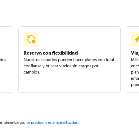
Reserva con flexibilidad
Via
edes
Nuestros usuarios pueden hacer planes con total
Mill
confianza y buscar vuelos sin cargos por
enco
cambios.
plan
info
pued
os, sin embargo,
los precios no están garantizados
.