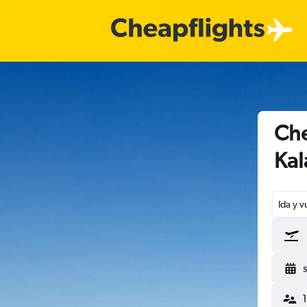
Che
Ka
Ida y v