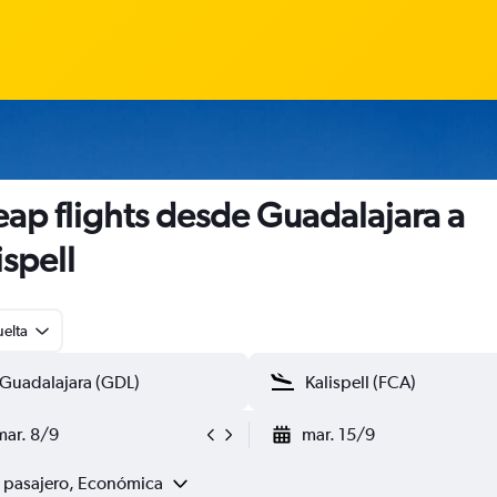
ap flights desde Guadalajara a
ispell
uelta
mar. 8/9
mar. 15/9
1 pasajero, Económica