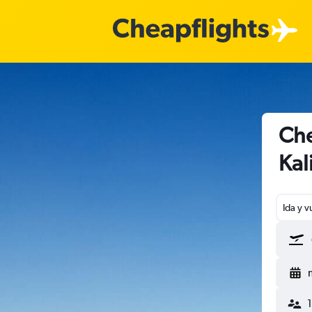
Che
Kal
Ida y v