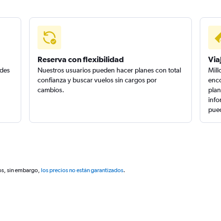
Reserva con flexibilidad
Via
edes
Nuestros usuarios pueden hacer planes con total
Mill
confianza y buscar vuelos sin cargos por
enco
cambios.
plan
info
pued
os, sin embargo,
los precios no están garantizados
.