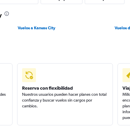
y
Vuelos a Kansas City
Vuelos 
Reserva con flexibilidad
Via
edes
Nuestros usuarios pueden hacer planes con total
Mill
confianza y buscar vuelos sin cargos por
enco
cambios.
plan
info
pued