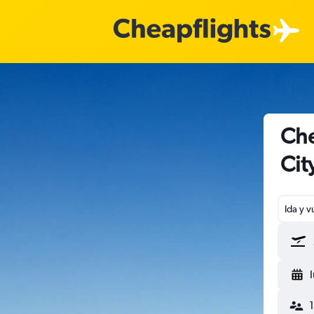
Che
Cit
Ida y v