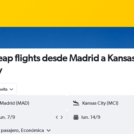
ap flights desde Madrid a Kansa
y
uelta
lun. 7/9
lun. 14/9
1 pasajero, Económica