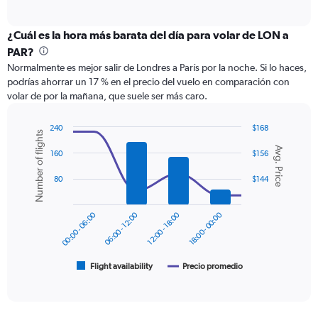
of
axis
interactive
displaying
chart
categories.
¿Cuál es la hora más barata del día para volar de LON a
Range:
PAR?
12
Normalmente es mejor salir de Londres a París por la noche. Si lo haces,
categories.
podrías ahorrar un 17 % en el precio del vuelo en comparación con
The
volar de por la mañana, que suele ser más caro.
chart
has
1
240
$168
Number of flights
Y
Combination
Chart
Avg. Price
graphic.
chart
axis
160
$156
with
displaying
2
80
$144
values.
data
Range:
series.
0
00:00 - 06:00
06:00 - 12:00
12:00 - 18:00
18:00 - 00:00
to
The
240.
chart
has
1
Flight availability
Precio promedio
End
of
X
interactive
axis
chart
displaying