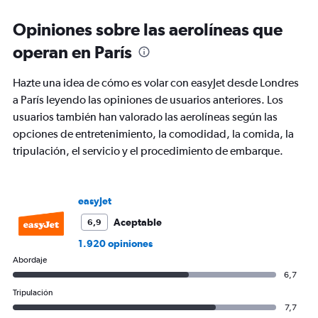
categories.
Range:
Opiniones sobre las aerolíneas que
6
categories.
operan en París
The
chart
Hazte una idea de cómo es volar con easyJet desde Londres
has
2
a París leyendo las opiniones de usuarios anteriores. Los
Y
usuarios también han valorado las aerolíneas según las
axes
opciones de entretenimiento, la comodidad, la comida, la
displaying
tripulación, el servicio y el procedimiento de embarque.
Avg.
Price
and
Number
easyJet
of
flights.
Aceptable
6,9
1.920 opiniones
Abordaje
6,7
Tripulación
7,7