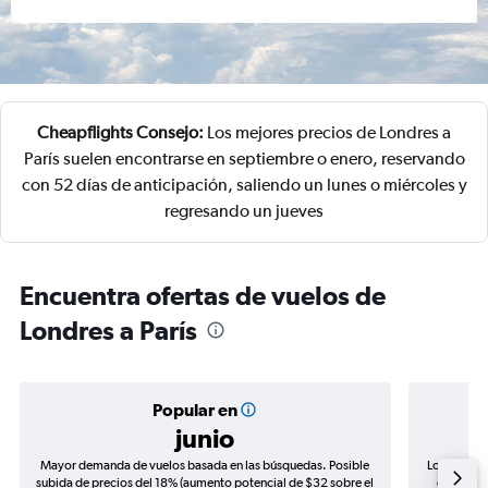
Cheapflights Consejo:
Los mejores precios de Londres a
París suelen encontrarse en septiembre o enero, reservando
con 52 días de anticipación, saliendo un lunes o miércoles y
regresando un jueves
Encuentra ofertas de vuelos de
Londres a París
Popular en
junio
Mayor demanda de vuelos basada en las búsquedas. Posible
Los precio
subida de precios del 18% (aumento potencial de $32 sobre el
de precio