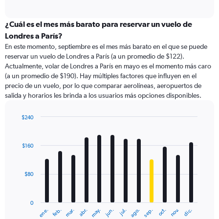
of
axis
interactive
displaying
chart
categories.
¿Cuál es el mes más barato para reservar un vuelo de
Range:
Londres a París?
91
En este momento, septiembre es el mes más barato en el que se puede
categories.
reservar un vuelo de Londres a París (a un promedio de $122).
The
Actualmente, volar de Londres a París en mayo es el momento más caro
chart
(a un promedio de $190). Hay múltiples factores que influyen en el
has
precio de un vuelo, por lo que comparar aerolíneas, aeropuertos de
1
salida y horarios les brinda a los usuarios más opciones disponibles.
Y
axis
displaying
$240
values.
Bar
Chart
Range:
graphic.
chart
with
0
$160
12
to
bars.
300.
$80
The
chart
has
0
1
ene.
feb.
mar.
abr.
may.
jun.
jul.
ago.
sep.
oct.
nov.
dic.
X
End