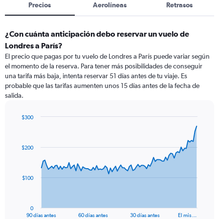
Precios
Aerolíneas
Retrasos
¿Con cuánta anticipación debo reservar un vuelo de
Londres a París?
El precio que pagas por tu vuelo de Londres a París puede variar según
el momento de la reserva. Para tener más posibilidades de conseguir
una tarifa más baja, intenta reservar 51 días antes de tu viaje. Es
probable que las tarifas aumenten unos 15 días antes de la fecha de
salida.
$300
Chart
Chart
graphic.
with
91
$200
data
points.
The
$100
chart
has
1
0
X
End
90 días antes
60 días antes
30 días antes
El mis…