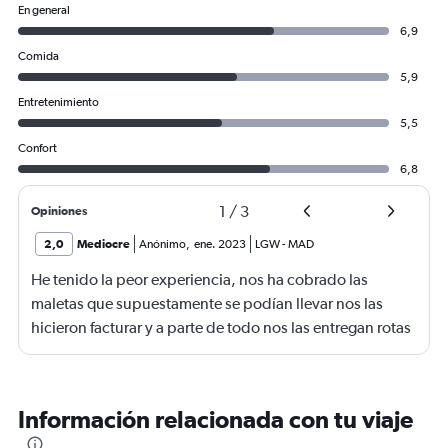
En general
6,9
Comida
5,9
Entretenimiento
5,5
Confort
6,8
1
/
3
Opiniones
2,0
Mediocre
Anónimo
,
ene. 2023
LGW
-
MAD
He tenido la peor experiencia, nos ha cobrado las
maletas que supuestamente se podían llevar nos las
hicieron facturar y a parte de todo nos las entregan rotas
y no hay una oficina para poner la reclamación , nos han
informado que tenemos que poner en contacto con la
empresa, muy mala experiencia
Información relacionada con tu viaje