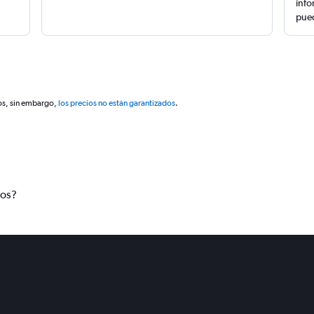
info
pued
os, sin embargo,
los precios no están garantizados
.
tos?