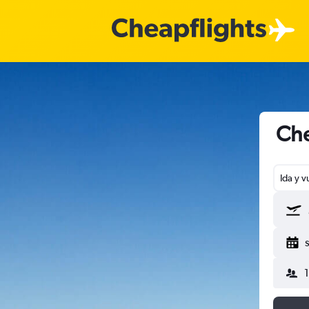
Che
Ida y v