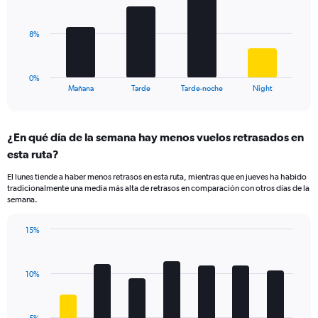
displaying
bars.
values.
Range:
The
8%
0
chart
to
has
20.
1
0%
X
End
Mañana
Tarde
Tarde-noche
Night
of
axis
interactive
displaying
chart
categories.
¿En qué día de la semana hay menos vuelos retrasados en
Range:
esta ruta?
4
categories.
El lunes tiende a haber menos retrasos en esta ruta, mientras que en jueves ha habido
The
tradicionalmente una media más alta de retrasos en comparación con otros días de la
chart
semana.
has
1
15%
Y
Bar
Chart
axis
graphic.
chart
displaying
with
values.
10%
7
Range:
bars.
0
to
The