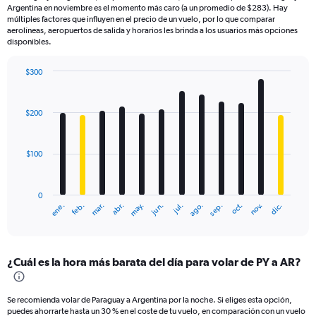
Argentina en noviembre es el momento más caro (a un promedio de $283). Hay
múltiples factores que influyen en el precio de un vuelo, por lo que comparar
aerolíneas, aeropuertos de salida y horarios les brinda a los usuarios más opciones
disponibles.
$300
Bar
Chart
graphic.
chart
with
$200
12
bars.
$100
The
chart
has
0
1
mar.
jun.
sep.
dic.
ene.
abr.
jul.
oct.
feb.
may.
ago.
nov.
X
End
of
axis
interactive
displaying
chart
categories.
¿Cuál es la hora más barata del día para volar de PY a AR?
Range:
12
categories.
Se recomienda volar de Paraguay a Argentina por la noche. Si eliges esta opción,
The
puedes ahorrarte hasta un 30 % en el coste de tu vuelo, en comparación con un vuelo