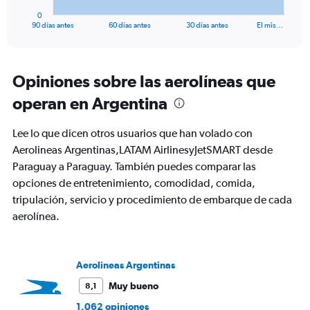
1
0
X
End
90 días antes
60 días antes
30 días antes
El mis…
of
axis
interactive
displaying
chart
categories.
Range:
Opiniones sobre las aerolíneas que
91
operan en Argentina
categories.
The
chart
Lee lo que dicen otros usuarios que han volado con
has
Aerolineas Argentinas,LATAM AirlinesyJetSMART desde
1
Paraguay a Paraguay. También puedes comparar las
Y
axis
opciones de entretenimiento, comodidad, comida,
displaying
tripulación, servicio y procedimiento de embarque de cada
values.
aerolínea.
Range:
0
to
300.
Aerolineas Argentinas
Muy bueno
8,1
1.062 opiniones