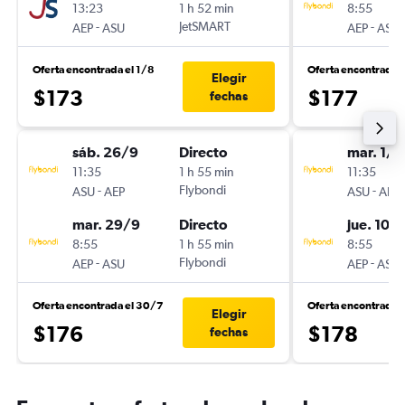
13:23
1 h 52 min
8:55
-
JetSMART
-
AEP
ASU
AEP
ASU
Oferta encontrada el 1/8
Oferta encontrada 
Elegir
$173
$177
fechas
sáb. 26/9
Directo
mar. 1/9
11:35
1 h 55 min
11:35
-
Flybondi
-
ASU
AEP
ASU
AEP
mar. 29/9
Directo
jue. 10/
8:55
1 h 55 min
8:55
-
Flybondi
-
AEP
ASU
AEP
ASU
Oferta encontrada el 30/7
Oferta encontrada 
Elegir
$176
$178
fechas