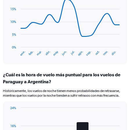
Line
2
Chart
graphic.
chart
Y
15%
with
axes
14
displaying
data
10%
Avg.
points.
Price
5%
and
The
Number
chart
of
has
0%
flights.
ene.
abr.
jul.
oct.
mar.
jun.
sep.
dic.
feb.
may.
ago.
nov.
1
End
of
X
interactive
axis
chart
displaying
¿Cuál es la hora de vuelo más puntual para los vuelos de
categories.
Range:
Paraguay a Argentina?
14
Históricamente, los vuelos de noche tienen menos probabilidades de retrasarse,
categories.
mientras que los vuelos por la noche tienden a sufrir retrasos con más frecuencia.
The
chart
has
24%
Bar
1
Chart
graphic.
chart
Y
with
axis
16%
4