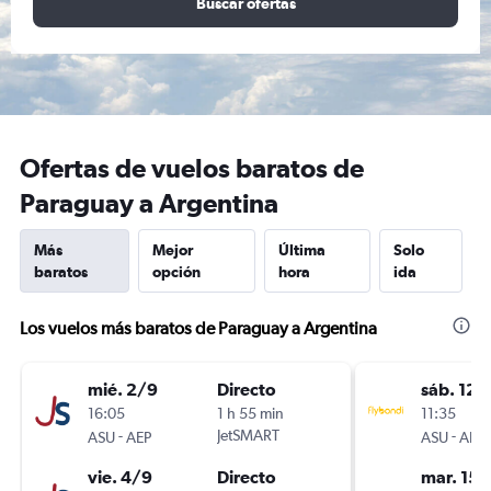
Buscar ofertas
Ofertas de vuelos baratos de
Paraguay a Argentina
Más
Mejor
Última
Solo
baratos
opción
hora
ida
Los vuelos más baratos de Paraguay a Argentina
mié. 2/9
Directo
sáb. 12/
16:05
1 h 55 min
11:35
-
JetSMART
-
ASU
AEP
ASU
AEP
vie. 4/9
Directo
mar. 15/