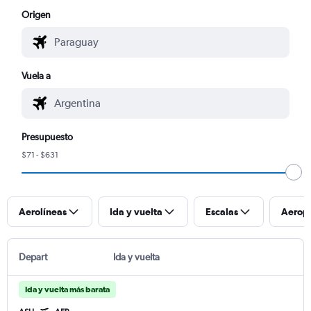
Origen
Vuela a
Presupuesto
$71 - $631
Aerolíneas
Ida y vuelta
Escalas
Aerop
Depart
Ida y vuelta
Ida y vuelta más barata