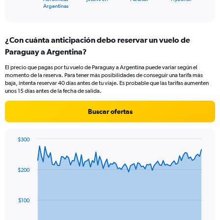
X
End
Argentinas
of
axis
interactive
displaying
chart
categories.
¿Con cuánta anticipación debo reservar un vuelo de
Range:
Paraguay a Argentina?
4
categories.
El precio que pagas por tu vuelo de Paraguay a Argentina puede variar según el
The
momento de la reserva. Para tener más posibilidades de conseguir una tarifa más
chart
baja, intenta reservar 40 días antes de tu viaje. Es probable que las tarifas aumenten
has
unos 15 días antes de la fecha de salida.
1
Y
Buscar ofertas
axis
displaying
values.
$300
Range:
Chart
Chart
0
graphic.
with
to
91
$200
data
18.
points.
The
$100
chart
has