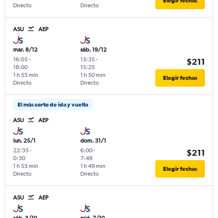
Elegir fechas
Directo
Directo
ASU
AEP
mar. 8/12
sáb. 19/12
16:05
-
13:35
-
$211
18:00
15:25
1 h 55 min
1 h 50 min
Elegir fechas
Directo
Directo
El más corto de ida y vuelta
ASU
AEP
lun. 25/1
dom. 31/1
22:35
-
6:00
-
$211
0:30
7:49
1 h 55 min
1 h 49 min
Elegir fechas
Directo
Directo
ASU
AEP