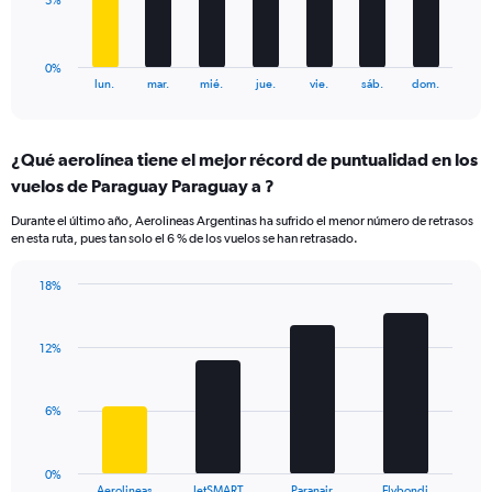
5%
24.
chart
has
1
0%
X
End
lun.
mar.
mié.
jue.
vie.
sáb.
dom.
of
axis
interactive
displaying
chart
categories.
¿Qué aerolínea tiene el mejor récord de puntualidad en los
Range:
vuelos de Paraguay Paraguay a ?
7
categories.
Durante el último año, Aerolineas Argentinas ha sufrido el menor número de retrasos
The
en esta ruta, pues tan solo el 6 % de los vuelos se han retrasado.
chart
has
18%
1
Bar
Chart
Y
graphic.
chart
axis
with
12%
displaying
4
values.
bars.
Range:
6%
0
The
to
chart
15.
has
0%
1
Aerolineas
JetSMART
Paranair
Flybondi