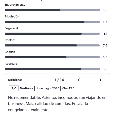
Entretenimiento
5,8
Tripulación
8,4
En general
8,1
Confort
7,6
Comida
6,5
Abordaje
8,0
1
/
14
Opiniones
2,0
Mediocre
Lionel
,
ago. 2026
MIA
-
EZE
No recomendable. Asientos incomodos aun viajando en
business. Mala calidad de comidas. Ensalada
congelada literalmente.