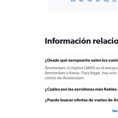
X
ene.
feb.
mar.
abr.
may.
jun.
of
axis
interactive
displaying
chart
categories.
Range:
12
categories.
The
Información relacio
chart
has
1
Y
¿Desde qué aeropuerto salen los vue
axis
displaying
Ámsterdam-Schiphol (AMS) es el aeropuer
values.
Ámsterdam a Kenia. Para llegar, hay sol
Range:
centro de Ámsterdam.
0
to
¿Cuáles son las aerolíneas más fiable
1500.
¿Puedo buscar ofertas de vuelos de Á
Ver