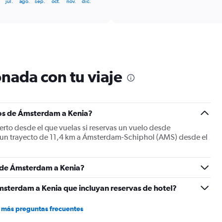
jul.
ago.
sep.
oct.
nov.
dic.
categories.
Range:
6
categories.
The
chart
has
1
nada con tu viaje
Y
axis
displaying
Number
los de Ámsterdam a Kenia?
of
flights.
to desde el que vuelas si reservas un vuelo desde
Range:
o un trayecto de 11,4 km a Ámsterdam-Schiphol (AMS) desde el
0
to
45.
s de Ámsterdam a Kenia?
msterdam a Kenia que incluyan reservas de hotel?
 más preguntas frecuentes