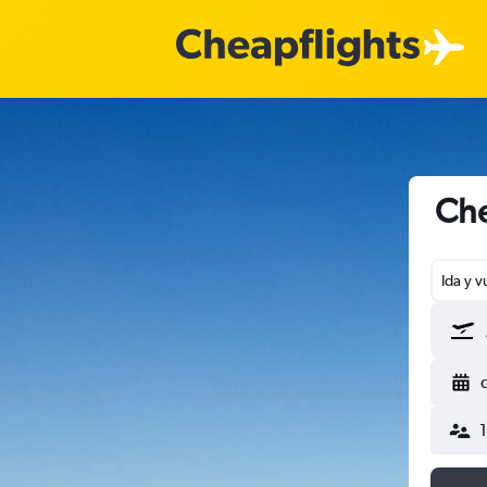
Che
Ida y v