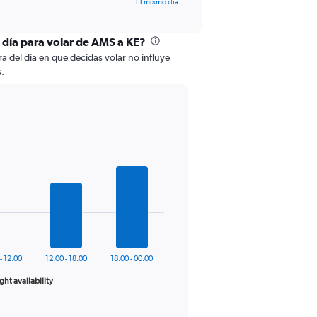
El mismo día
l día para volar de AMS a KE?
a del día en que decidas volar no influye
s.
- 12:00
12:00 - 18:00
18:00 - 00:00
ight availability