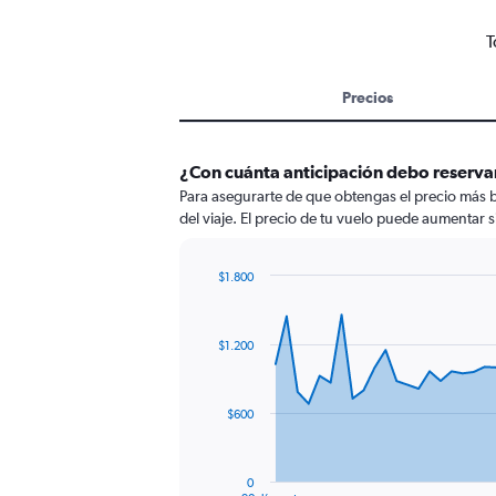
T
Precios
¿Con cuánta anticipación debo reserva
Para asegurarte de que obtengas el precio más b
del viaje. El precio de tu vuelo puede aumentar si
$1.800
Chart
Chart
graphic.
with
91
$1.200
data
points.
The
$600
chart
has
1
0
End