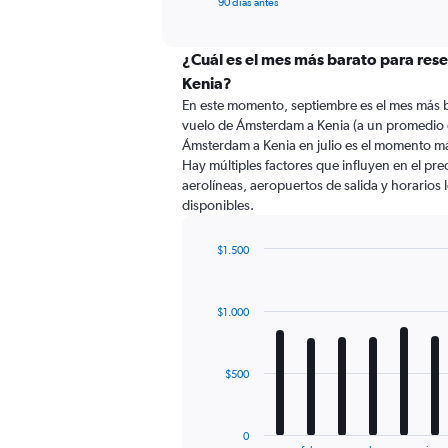
X
90 días antes
of
axis
interactive
displaying
chart
categories.
¿Cuál es el mes más barato para res
Range:
Kenia?
91
En este momento, septiembre es el mes más b
categories.
vuelo de Ámsterdam a Kenia (a un promedio 
The
Ámsterdam a Kenia en julio es el momento má
chart
Hay múltiples factores que influyen en el pr
has
aerolíneas, aeropuertos de salida y horarios 
1
disponibles.
Y
axis
displaying
$1.500
values.
Bar
Chart
Range:
graphic.
chart
with
0
$1.000
12
to
bars.
1800.
The
$500
chart
has
1
0
End