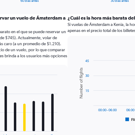
60 días antes
30 días antes
ervar un vuelo de Ámsterdam a
¿Cuál es la hora más barata de
Si vuelas de Ámsterdam a Kenia, la hor
apenas en el precio total de los billete
arato en el que se puede reservar un
de $745). Actualmente, volar de
s caro (a un promedio de $1.210).
ecio de un vuelo, por lo que comparar
les brinda a los usuarios más opciones
45
Bar
Chart
Number of flights
graphic.
chart
30
with
6
bars.
15
The
chart
has
00:00 - 06:00
06:00 
1
Fl
X
End
of
axis
interactive
displaying
chart