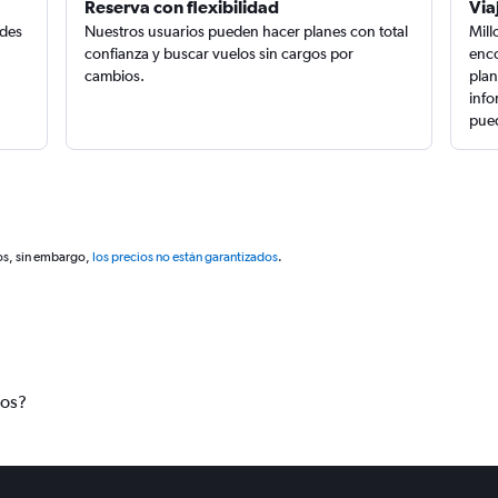
Reserva con flexibilidad
Via
edes
Nuestros usuarios pueden hacer planes con total
Mill
confianza y buscar vuelos sin cargos por
enco
cambios.
plan
info
pued
os, sin embargo,
los precios no están garantizados
.
tos?