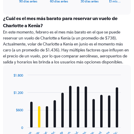
X
End
90 días antes
60 días antes
30 días antes
El mis…
of
axis
interactive
displaying
chart
categories.
¿Cuál es el mes más barato para reservar un vuelo de
Range:
Charlotte a Kenia?
91
En este momento, febrero es el mes más barato en el que se puede
categories.
reservar un vuelo de Charlotte a Kenia (a un promedio de $738).
The
Actualmente, volar de Charlotte a Kenia en junio es el momento más
chart
caro (a un promedio de $1.436). Hay múltiples factores que influyen en
has
el precio de un vuelo, por lo que comparar aerolíneas, aeropuertos de
1
salida y horarios les brinda a los usuarios más opciones disponibles.
Y
axis
displaying
$1.800
values.
Bar
Chart
Range:
graphic.
chart
with
0
$1.200
12
to
bars.
6000.
$600
The
chart
has
0
1
ene.
feb.
mar.
abr.
may.
jun.
jul.
ago.
sep.
oct.
nov.
dic.