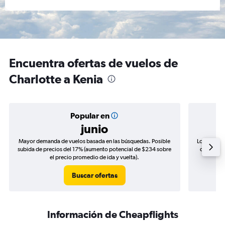
Encuentra ofertas de vuelos de
Charlotte a Kenia
Popular en
junio
Mayor demanda de vuelos basada en las búsquedas. Posible
Los precio
subida de precios del 17% (aumento potencial de $234 sobre
de precios
el precio promedio de ida y vuelta).
Buscar ofertas
Información de Cheapflights