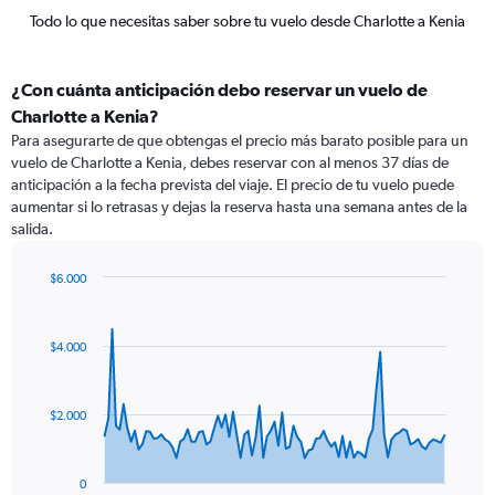
Todo lo que necesitas saber sobre tu vuelo desde Charlotte a Kenia
¿Con cuánta anticipación debo reservar un vuelo de
Charlotte a Kenia?
Para asegurarte de que obtengas el precio más barato posible para un
vuelo de Charlotte a Kenia, debes reservar con al menos 37 días de
anticipación a la fecha prevista del viaje. El precio de tu vuelo puede
aumentar si lo retrasas y dejas la reserva hasta una semana antes de la
salida.
$6.000
Chart
Chart
graphic.
with
91
$4.000
data
points.
The
$2.000
chart
has
1
0