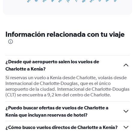
X
End
of
axis
interactive
displaying
chart
categories.
Range:
12
Información relacionada con tu viaje
categories.
The
chart
has
1
¿Desde qué aeropuerto salen los vuelos de
Y
Charlotte a Kenia?
axis
displaying
Si reservas un vuelo a Kenia desde Charlotte, volarás desde
values.
Internacional de Charlotte-Douglas, que es el único
Range:
aeropuerto de la ciudad. Internacional de Charlotte-Douglas
0
(CLT) se encuentra a 9,2 km del centro de Charlotte.
to
1800.
¿Puedo buscar ofertas de vuelos de Charlotte a
Kenia que incluyan reservas de hotel?
¿Cómo busco vuelos directos de Charlotte a Kenia?