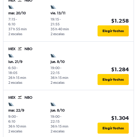
MEX
NBO
mar. 20/10
vie. 13/11
7:15
-
19:15
-
$1.258
6:10
21:55
37 h 55 min
35 h 40 min
Elegir fechas
2 escalas
2 escalas
MEX
NBO
lun. 21/9
jue. 8/10
6:50
-
19:00
-
$1.284
18:05
22:15
26 h 15 min
36 h 15 min
Elegir fechas
2 escalas
2 escalas
MEX
NBO
mar. 22/9
jue. 8/10
9:00
-
19:00
-
$1.304
6:10
22:15
36 h 10 min
36 h 15 min
Elegir fechas
2 escalas
2 escalas