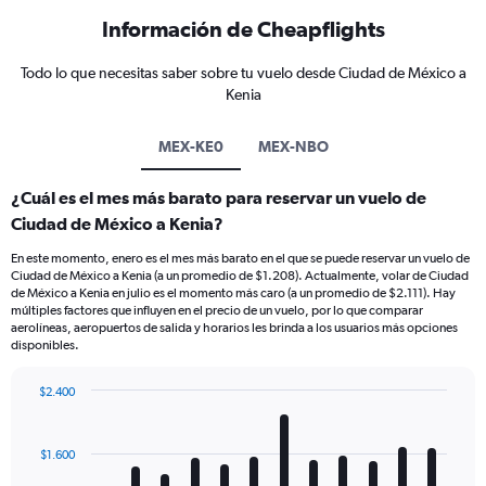
Información de Cheapflights
Todo lo que necesitas saber sobre tu vuelo desde Ciudad de México a
Kenia
MEX-KE0
MEX-NBO
¿Cuál es el mes más barato para reservar un vuelo de
Ciudad de México a Kenia?
En este momento, enero es el mes más barato en el que se puede reservar un vuelo de
Ciudad de México a Kenia (a un promedio de $1.208). Actualmente, volar de Ciudad
de México a Kenia en julio es el momento más caro (a un promedio de $2.111). Hay
múltiples factores que influyen en el precio de un vuelo, por lo que comparar
aerolíneas, aeropuertos de salida y horarios les brinda a los usuarios más opciones
disponibles.
$2.400
Bar
Chart
graphic.
chart
with
$1.600
12
bars.