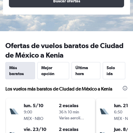
Buscar ofertas
Ofertas de vuelos baratos de Ciudad
de México a Kenia
Más
Mejor
Última
Solo
baratos
opción
hora
ida
Los vuelos más baratos de Ciudad de México a Kenia
lun. 5/10
2 escalas
lun. 21/
9:00
36 h 10 min
6:50
-
Varias aerolíneas
-
MEX
NBO
MEX
NB
vie. 23/10
2 escalas
jue. 8/1