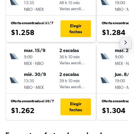
13:35
48 h 15 min
19:00
-
Varias aerolíneas
-
NBO
MEX
NBO
ME
Oferta encontrada el 31/7
Oferta encontrada 
Elegir
$1.258
$1.284
fechas
mar. 15/9
2 escalas
mar. 22
9:00
36 h 10 min
9:00
-
Varias aerolíneas
-
MEX
NBO
MEX
NB
mié. 30/9
2 escalas
jue. 8/1
13:35
39 h 10 min
19:00
-
Varias aerolíneas
-
NBO
MEX
NBO
ME
Oferta encontrada el 30/7
Oferta encontrada 
Elegir
$1.262
$1.304
fechas