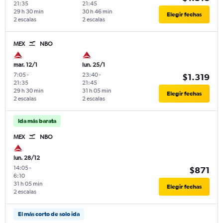
21:35
21:45
29 h 30 min
30 h 46 min
Elegir fechas
2 escalas
2 escalas
MEX
NBO
mar. 12/1
lun. 25/1
7:05
-
23:40
-
$1.319
21:35
21:45
29 h 30 min
31 h 05 min
Elegir fechas
2 escalas
2 escalas
Ida más barata
MEX
NBO
lun. 28/12
14:05
-
$871
6:10
31 h 05 min
Elegir fechas
2 escalas
El más corto de solo ida