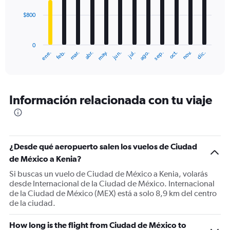
$800
The
chart
has
0
1
mar.
jun.
sep.
dic.
ene.
abr.
jul.
oct.
feb.
may.
ago.
nov.
X
End
of
axis
interactive
displaying
chart
categories.
Range:
Información relacionada con tu viaje
12
categories.
The
chart
has
¿Desde qué aeropuerto salen los vuelos de Ciudad
1
de México a Kenia?
Y
Si buscas un vuelo de Ciudad de México a Kenia, volarás
axis
desde Internacional de la Ciudad de México. Internacional
displaying
de la Ciudad de México (MEX) está a solo 8,9 km del centro
values.
de la ciudad.
Range:
0
to
How long is the flight from Ciudad de México to