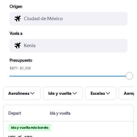
Origen
Vuela a
Presupuesto
$871 - $1.319
Aerolíneas
Ida y vuelta
Escalas
Aerop
Depart
Ida y vuelta
Ida y vuelta más barata