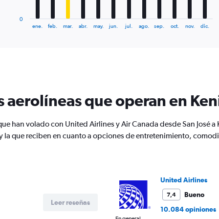
has
1
0
X
End
ene.
feb.
mar.
abr.
may.
jun.
jul.
ago.
sep.
oct.
nov.
dic.
of
axis
interactive
displaying
chart
categories.
Range:
12
categories.
The
s aerolíneas que operan en Ken
chart
has
1
 que han volado con United Airlines y Air Canada desde San José a
Y
y la que reciben en cuanto a opciones de entretenimiento, comodi
axis
displaying
values.
Range:
0
United Airlines
to
2400.
Bueno
7,4
Leer reseñas
10.084 opiniones
En general