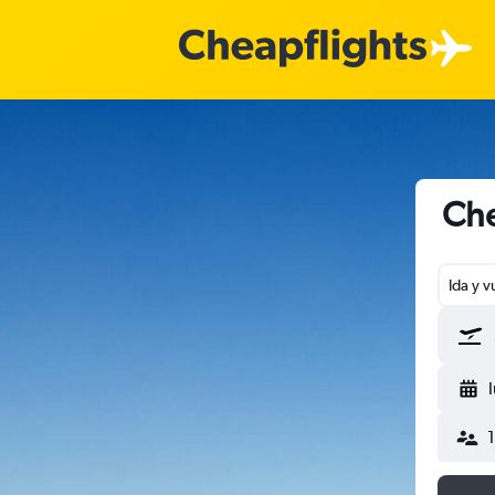
Che
Ida y v