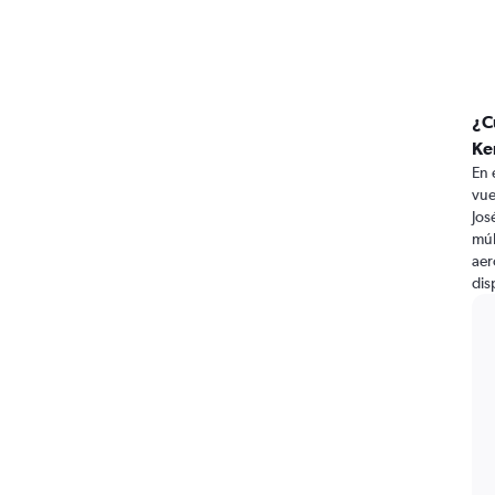
¿C
Ke
En 
vue
Jos
múl
aer
dis