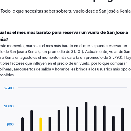
Todo lo que necesitas saber sobre tu vuelo desde San José a Kenia
uál es el mes más barato para reservar un vuelo de San José a
nia?
este momento, marzo es el mes más barato en el que se puede reservar un
lo de San José a Kenia (a un promedio de $1.101). Actualmente, volar de San
é a Kenia en agosto es el momento más caro (a un promedio de $1.793). Ha
tiples factores que influyen en el precio de un vuelo, por lo que comparar
olíneas, aeropuertos de salida y horarios les brinda a los usuarios más opci
ponibles.
$2.400
Bar
Chart
graphic.
chart
with
$1.600
12
bars.
The
$800
chart